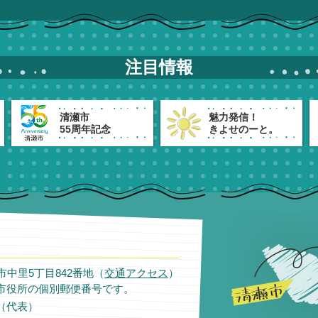
注目情報
清瀬市
魅力発信！
55周年記念
きよせのーと。
瀬市中里5丁目842番地（
交通アクセス
）
市役所の個別郵便番号です。
11（代表）