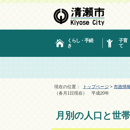
くらし・手続
子育
き
て
現在の位置：
トップページ
>
市政情
（各月1日現在） 平成20年
月別の人口と世帯