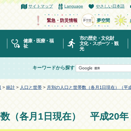
サイトマップ
Language
やさしい日本語
緊急・防災情報
夢空間
市の歴史・文化財
健康・医療・福
文化・スポーツ・観
祉
光
キーワードから探す
報
>
統計
>
人口と世帯
>
月別の人口と世帯数（各月1日現在）（平成
数（各月1日現在） 平成20年