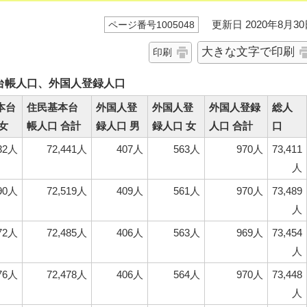
更新日 2020年8月30
ページ番号1005048
大きな文字で印刷
印刷
台帳人口、外国人登録人口
本台
住民基本台
外国人登
外国人登
外国人登録
総人
女
帳人口 合計
録人口 男
録人口 女
人口 合計
口
232人
72,441人
407人
563人
970人
73,411
人
290人
72,519人
409人
561人
970人
73,489
人
272人
72,485人
406人
563人
969人
73,454
人
276人
72,478人
406人
564人
970人
73,448
人