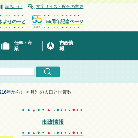
読み上げ
文字サイズ・配色の変更
きよせのーと
55周年記念ページ
仕事・産
市政情
業
報
16年から）
> 月別の人口と世帯数
市政情報