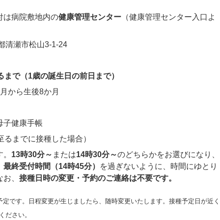
付は病院敷地内の
健康管理センター
（健康管理センター入口よ
都清瀬市松山3-1-24
るまで（1歳の誕生日の前日まで）
月から生後8か月
母子健康手帳
至るまでに接種した場合）
す。
13時30分～
または
14時30分～
のどちらかをお選びになり、
。
最終受付時間（14時45分）
を過ぎないように、時間にゆとり
なお、
接種日時の変更・予約のご連絡は不要です。
の予定です。日程変更が生じましたら、随時変更いたします。接種予定日が近く
ください。