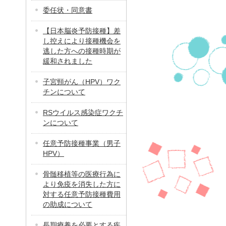
委任状・同意書
【日本脳炎予防接種】差
し控えにより接種機会を
逃した方への接種時期が
緩和されました
子宮頸がん（HPV）ワク
チンについて
RSウイルス感染症ワクチ
ンについて
任意予防接種事業（男子
HPV）
骨髄移植等の医療行為に
より免疫を消失した方に
対する任意予防接種費用
の助成について
長期療養を必要とする疾