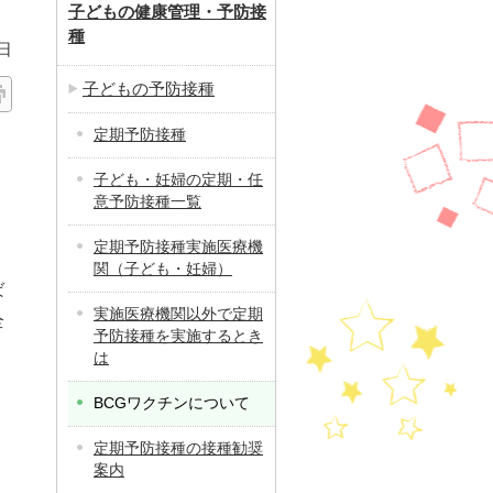
子どもの健康管理・予防接
種
日
子どもの予防接種
定期予防接種
子ども・妊婦の定期・任
意予防接種一覧
定期予防接種実施医療機
関（子ども・妊婦）
ば
実施医療機関以外で定期
全
予防接種を実施するとき
は
BCGワクチンについて
定期予防接種の接種勧奨
案内