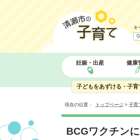
キ
妊娠・出産
健康
子どもをあずける・子育
現在の位置：
トップページ
>
子育
BCGワクチン