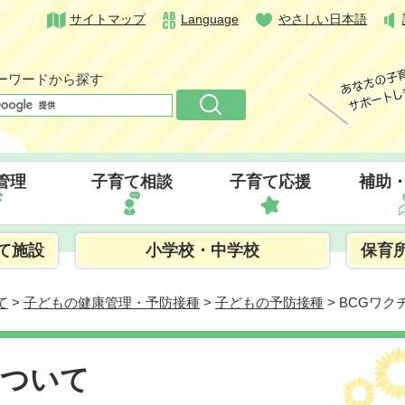
サイトマップ
Language
やさしい日本語
ーワードから探す
管理
子育て相談
子育て応援
補助
て施設
小学校・中学校
保育
て
>
子どもの健康管理・予防接種
>
子どもの予防接種
> BCGワ
について