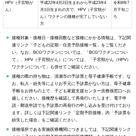
HPV（子宮頸が
平成22年4月2日生まれから平成23年4
令和8年7
ん）
月1日生まれの方で、HPV（子宮頸が
月下旬ご
ん）ワクチンの接種が完了していない
ろ
方
接種対象・接種日・接種回数など接種にかかる情報は、下記関
連リンク「子どもの定期・任意予防接種一覧」をご覧くださ
い。なお、BCGワクチンについては、「BCGワクチンについ
て」、HPV（子宮頸がん）については、「子宮頸がん（HPV）
ワクチンについて」も併せてご確認ください。
接種の際の持ち物は、清瀬市の予診票と母子健康手帳です。な
お、転入・紛失等によりお手元に予診票がない方は、母子健康
手帳をお持ちの上で、子ども家庭支援センター庶務係窓口へお
越しください。接種歴を確認して再発行いたします。電子申
請・郵送申請でも予診票の再発行の申し込みを受け付けており
ます。詳しくは下記関連リンク「定期予防接種」内「予診票を
紛失した場合」をご確認ください。
接種場所である実施医療機関につきましては、下記関連リンク