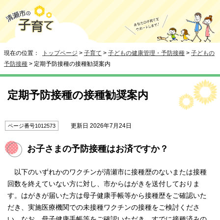
現在の位置：
トップページ
>
子育て
>
子どもの健康管理・予防接種
>
子どもの
予防接種
> 定期予防接種の接種勧奨案内
定期予防接種の接種勧奨案内
更新日 2026年7月24日
ページ番号1012573
お子さまの予防接種はお済ですか？
以下のいずれかのワクチンが清瀬市に接種歴のないまたは接種
回数を終えていない方に対し、市からはがきを送付しておりま
す。はがきが届いた方は母子健康手帳等から接種歴をご確認いた
だき、実施医療機関での未接種ワクチンの接種をご検討くださ
い。なお、母子健康手帳等をご確認いただき、すでに接種済みの