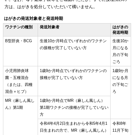
方は、はがきを処分していただいて構いません。
はがきの発送対象者と発送時期
ワクチンの種別
発送対象者
はがきの
発送時期
B型肝炎・BCG
生後10か月時点でいずれかのワクチン
生後10か
の接種が完了していない方
月になる
月の下旬
ごろ
小児用肺炎球
1歳9か月時点でいずれかのワクチンの
1歳9か月
菌・五種混合
接種が完了していない方
になる月
（または、四種
の下旬ご
混合＋ヒブ）
ろ
MR（麻しん風し
1歳9か月時点でMR（麻しん風しん）
ん）第1期
第1期ワクチンの接種が完了していない
方
令和4年4月2日生まれから令和5年4月1
令和8年
日生まれの方で、MR（麻しん風しん）
11月下旬