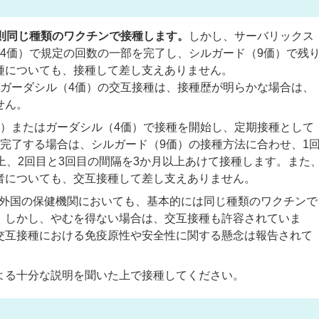
原則同じ種類のワクチンで接種します。
しかし、サーバリックス
（4価）で規定の回数の一部を完了し、シルガード（9価）で残
種についても、接種して差し支えありません。
とガーダシル（4価）の交互接種は、接種歴が明らかな場合は、
せん。
価）またはガーダシル（4価）で接種を開始し、定期接種として
を完了する場合は、シルガード（9価）の接種方法に合わせ、1
上、2回目と3回目の間隔を3か月以上あけて接種します。また
者についても、交互接種して差し支えありません。
諸外国の保健機関においても、基本的には同じ種類のワクチンで
。しかし、やむを得ない場合は、交互接種も許容されていま
交互接種における免疫原性や安全性に関する懸念は報告されて
よる十分な説明を聞いた上で接種してください。