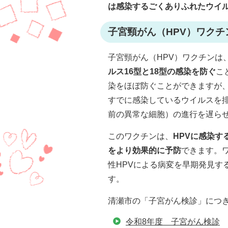
は感染するごくありふれたウイ
子宮頸がん（HPV）ワクチ
子宮頸がん（HPV）ワクチンは
ルス16型と18型の感染を防ぐ
こ
染をほぼ防ぐことができますが、
すでに感染しているウイルスを
前の異常な細胞）の進行を遅ら
このワクチンは、
HPVに感染す
をより効果的に予防
できます。
性HPVによる病変を早期発見す
す。
清瀬市の「子宮がん検診」につ
令和8年度 子宮がん検診