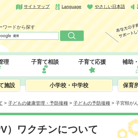
サイトマップ
Language
やさしい日本語
ーワードから探す
管理
子育て相談
子育て応援
補助
て施設
小学校・中学校
保育
て
>
子どもの健康管理・予防接種
>
子どもの予防接種
> 子宮頸が
PV）ワクチンについて