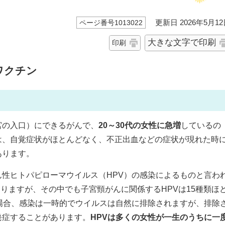
更新日 2026年5月12
ページ番号1013022
大きな文字で印刷
印刷
ワクチン
宮の入口）にできるがんで、
20～30代の女性に急増
しているの
は、自覚症状がほとんどなく、不正出血などの症状が現れた時
あります。
性ヒトパピローマウイルス（HPV）の感染によるものと言わ
ありますが、その中でも子宮頸がんに関係するHPVは15種類ほ
場合、感染は一時的でウイルスは自然に排除されますが、排除
発症することがあります。
HPVは多くの女性が一生のうちに一