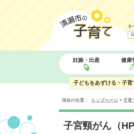
キ
妊娠・出産
健康
子どもをあずける・子育
現在の位置：
トップページ
>
子育
子宮頸がん（H