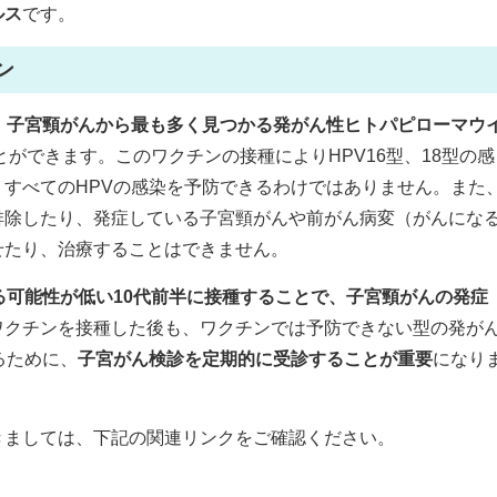
ルス
です。
ン
、
子宮頸がんから最も多く見つかる発がん性ヒトパピローマウ
とができます。このワクチンの接種によりHPV16型、18型の感
すべてのHPVの感染を予防できるわけではありません。また
排除したり、発症している子宮頸がんや前がん病変（がんにな
せたり、治療することはできません。
る可能性が低い10代前半に接種することで、子宮頸がんの発症
ワクチンを接種した後も、ワクチンでは予防できない型の発が
るために、
子宮がん検診を定期的に受診することが重要
になり
きましては、下記の関連リンクをご確認ください。