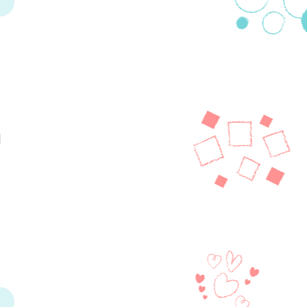
り
回
、