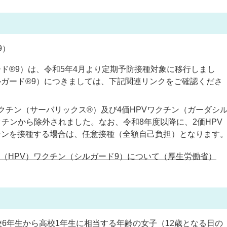
9）
ード®9）は、令和5年4月より定期予防接種対象に移行しまし
ルガード®9）につきましては、下記関連リンクをご確認くださ
ワクチン（サーバリックス®）及び4価HPVワクチン（ガーダシ
チンから除外されました。なお、令和8年度以降に、2価HPV
クチンを接種する場合は、任意接種（全額自己負担）となります
（HPV）ワクチン（シルガード9）について（厚生労働省）
校6年生から高校1年生に相当する年齢の女子（12歳となる日の