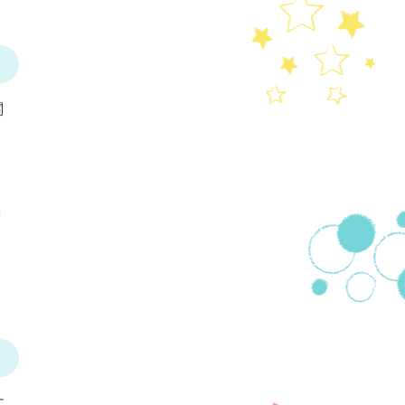
関
度
に