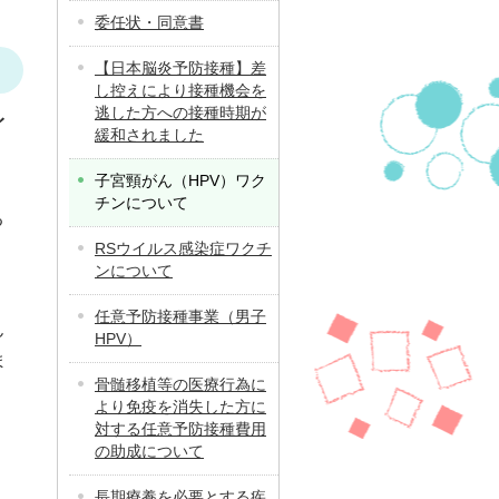
委任状・同意書
【日本脳炎予防接種】差
し控えにより接種機会を
逃した方への接種時期が
イ
緩和されました
子宮頸がん（HPV）ワク
、
チンについて
る
RSウイルス感染症ワクチ
ンについて
任意予防接種事業（男子
ん
HPV）
ま
骨髄移植等の医療行為に
より免疫を消失した方に
対する任意予防接種費用
の助成について
長期療養を必要とする疾