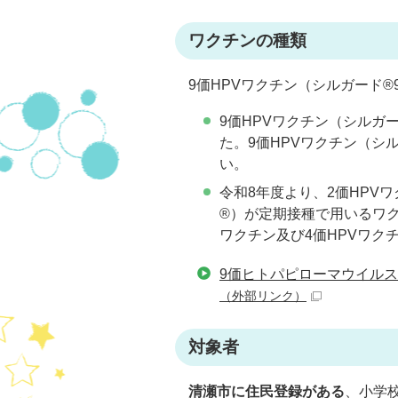
ワクチンの種類
9価HPVワクチン（シルガード®
9価HPVワクチン（シルガ
た。9価HPVワクチン（シ
い。
令和8年度より、2価HPV
®）が定期接種で用いるワク
ワクチン及び4価HPVワ
9価ヒトパピローマウイルス
（外部リンク）
対象者
清瀬市に住民登録がある
、小学