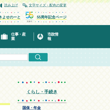
読み上げ
文字サイズ・配色の変更
きよせのーと
55周年記念ページ
仕事・産
市政情
業
報
くらし・手続き
国保・年金