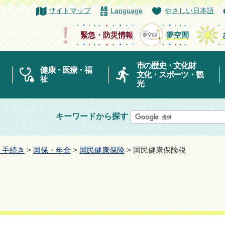
サイトマップ
Language
やさしい日本語
緊急・防災情報
夢空間
市の歴史・文化財
健康・医療・福
文化・スポーツ・観
祉
光
キーワードから探す
・手続き
>
国保・年金
>
国民健康保険
> 国民健康保険税