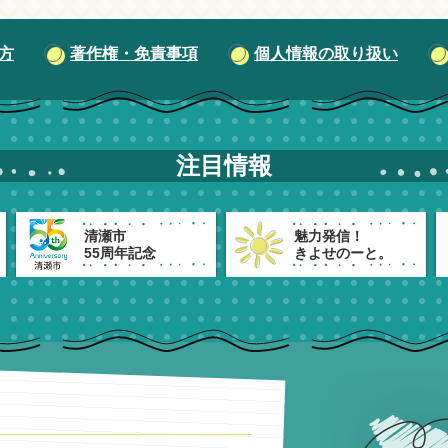
方
著作権・免責事項
個人情報の取り扱い
注目情報
清瀬市
魅力発信！
55周年記念
きよせのーと。