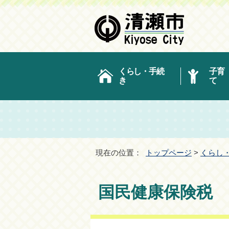
くらし・手続
子育
き
て
現在の位置：
トップページ
>
くらし
国民健康保険税