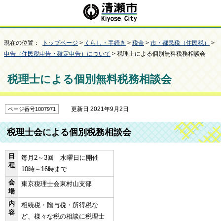
現在の位置：
トップページ
>
くらし・手続き
>
税金
>
市・都民税（住民税）
>
申告（住民税申告・確定申告）について
> 税理士による個別無料税務相談会
税理士による個別無料税務相談会
更新日 2021年9月2日
ページ番号1007971
税理士会による個別税務相談会
日
毎月2～3回 水曜日に開催
程
10時～16時まで
会
東京税理士会東村山支部
場
内
相続税・贈与税・所得税な
容
ど、様々な税の相談に税理士