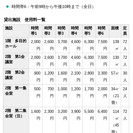
時間帯6：午前9時から午後10時まで（全日）
貸出施設 使用料一覧
施設
時間
時間
時間
時間
時間
時間
面積
定
帯1
帯2
帯3
帯4
帯5
帯6
員
1階 多目的
2,000
2,600
3,700
4,600
6,300
7,500
139
72
ホール
円
円
円
円
円
円
㎡
人
2階 第1会
2,000
2,600
3,700
4,600
6,300
7,500
130
72
議室
円
円
円
円
円
円
㎡
人
2階 第2会
900
1,200
1,600
2,100
2,800
3,300
57㎡
30
議室
円
円
円
円
円
円
人
2階 第一集
500
700
1,000
1,200
1,700
2,000
34㎡
24
会室
円
円
円
円
円
円
（21
人
畳）
2階 第二集
1,600
2,300
3,200
3,900
5,500
6,400
114
72
会室（注）
円
円
円
円
円
円
㎡
人
（45
畳）