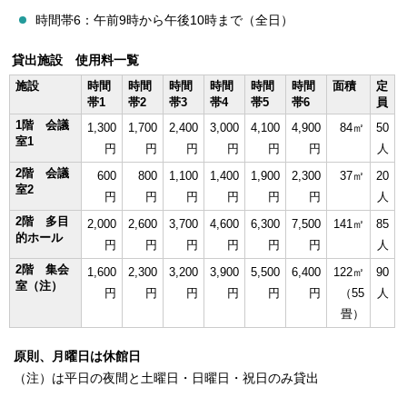
時間帯6：午前9時から午後10時まで（全日）
貸出施設 使用料一覧
施設
時間
時間
時間
時間
時間
時間
面積
定
帯1
帯2
帯3
帯4
帯5
帯6
員
1階 会議
1,300
1,700
2,400
3,000
4,100
4,900
84㎡
50
室1
円
円
円
円
円
円
人
2階 会議
600
800
1,100
1,400
1,900
2,300
37㎡
20
室2
円
円
円
円
円
円
人
2階 多目
2,000
2,600
3,700
4,600
6,300
7,500
141㎡
85
的ホール
円
円
円
円
円
円
人
2階 集会
1,600
2,300
3,200
3,900
5,500
6,400
122㎡
90
室（注）
円
円
円
円
円
円
（55
人
畳）
原則、月曜日は休館日
（注）は平日の夜間と土曜日・日曜日・祝日のみ貸出