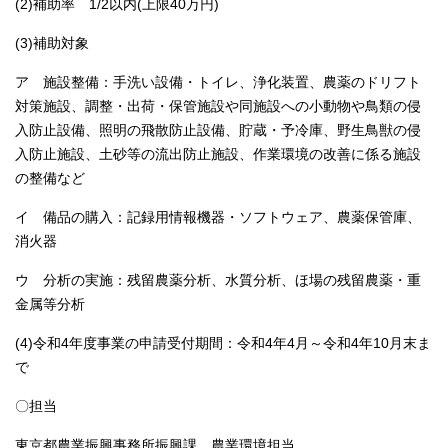
(2)補助率 1/2以内(上限40万円)
(3)補助対象
ア 施設整備：手洗い設備・トイレ、浄化装置、農薬のドリフト
対策施設、調整・出荷・保管施設や同施設への小動物や鳥類の侵
入防止設備、照明の飛散防止設備、貯蔵・予冷庫、野生鳥獣の侵
入防止施設、土砂等の流出防止施設、作業環境の改善に係る施設
の整備など
イ 備品の購入：記録用情報機器・ソフトウェア、農薬保管庫、
消火器
ウ 分析の実施：残留農薬分析、水質分析、ほ場の残留農薬・重
金属等分析
(4)令和4年度事業の申請受付期間：令和4年4月～令和4年10月末ま
で
〇担当
東京都農業振興事務所振興課 農業環境担当