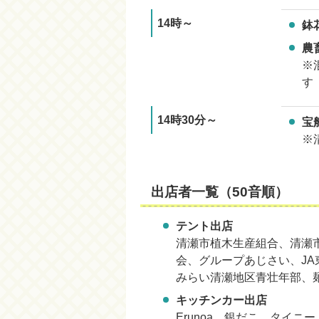
14時～
鉢
農
※
す
14時30分～
宝
※
出店者一覧（50音順）
テント出店
清瀬市植木生産組合、清瀬
会、グループあじさい、JA
みらい清瀬地区青壮年部、
キッチンカー出店
Erunoa、銀だこ、タイニーメ