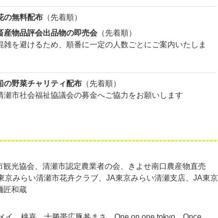
花の無料配布
（先着順）
畜産物品評会出品物の即売会
（先着順）
混雑を避けるため、順番に一定の人数ごとにご案内いたしま
船の野菜チャリティ配布
（先着順）
清瀬市社会福祉協議会の募金へご協力をお願いします
市観光協会、清瀬市認定農業者の会、きよせ南口農産物直売
東京みらい清瀬市花卉クラブ、JA東京みらい清瀬支店、JA東京
麺匠和蔵
イ、桃嘉、十勝帯広豚丼まさ、One on one tokyo、Once