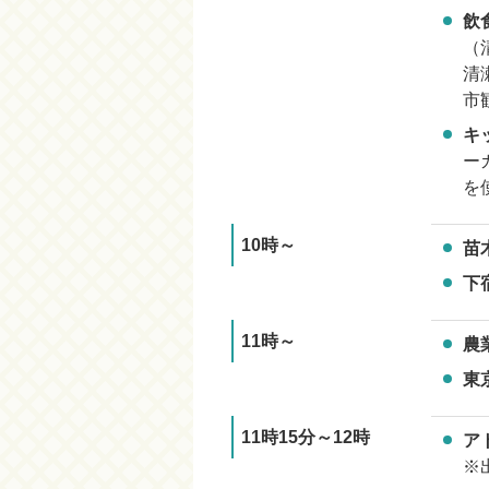
飲
（
清
市
キ
ー
を
10時～
苗
下
11時～
農
東
11時15分～12時
ア
※