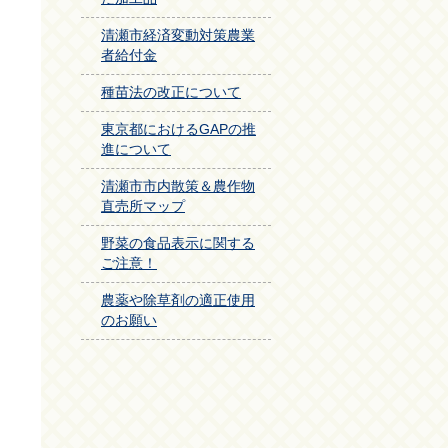
清瀬市経済変動対策農業
者給付金
種苗法の改正について
東京都におけるGAPの推
進について
清瀬市市内散策＆農作物
直売所マップ
野菜の食品表示に関する
ご注意！
農薬や除草剤の適正使用
のお願い