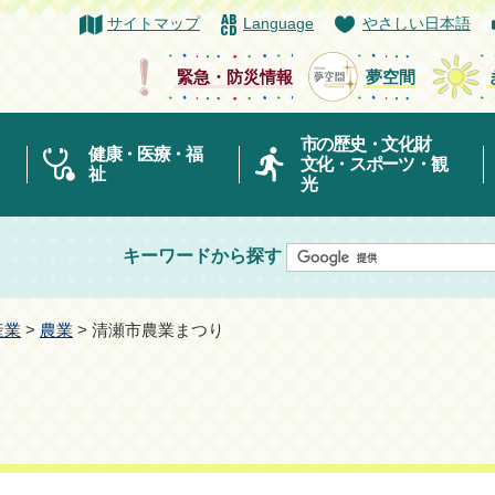
サイトマップ
Language
やさしい日本語
緊急・防災情報
夢空間
市の歴史・文化財
健康・医療・福
文化・スポーツ・観
祉
光
キーワードから探す
産業
>
農業
> 清瀬市農業まつり
り