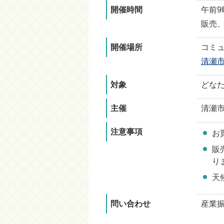
開催時間
午前9
販売
開催場所
コミ
清瀬
対象
どな
主催
清瀬
注意事項
お
販
り
天
問い合わせ
産業振