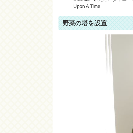
Upon A Time
野菜の塔を設置