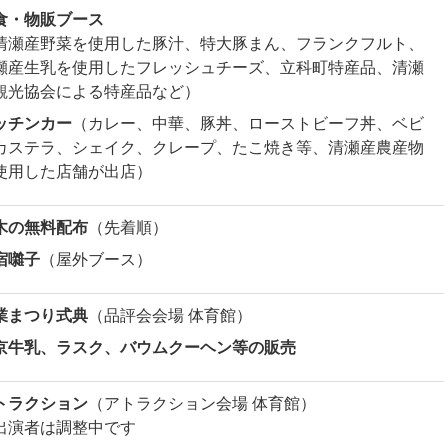
食・物販ブース
清瀬産野菜を使用した豚汁、特大豚まん、フランクフルト、
瀬産生乳を使用したフレッシュチーズ、立科町特産品、清瀬
観光協会による特産品など）
ッチンカー
（カレー、中華、豚丼、ローストビーフ丼、ベビ
カステラ、シェイク、クレープ、たこ焼き等、清瀬産農産物
使用した店舗が出店）
木の無料配布
（先着順）
宿囃子
（屋外ブース）
業まつり式典
（品評会会場 体育館）
京牛乳、ラスク、バウムクーヘン等の販売
トラクション
（アトラクション会場 体育館）
出演者は調整中です