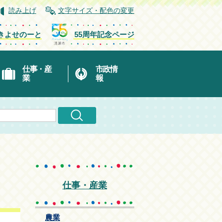
読み上げ
文字サイズ・配色の変更
きよせのーと
55周年記念ページ
仕事・産
市政情
業
報
仕事・産業
農業