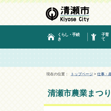
くらし・手続
子育
き
て
現在の位置：
トップページ
>
仕事・
清瀬市農業まつ