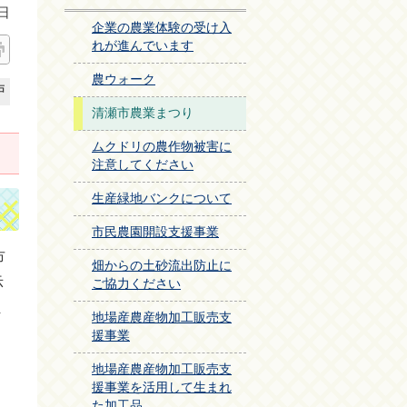
日
企業の農業体験の受け入
れが進んでいます
農ウォーク
戸
清瀬市農業まつり
ムクドリの農作物被害に
注意してください
生産緑地バンクについて
市民農園開設支援事業
市
畑からの土砂流出防止に
示
ご協力ください
ま
地場産農産物加工販売支
援事業
地場産農産物加工販売支
援事業を活用して生まれ
た加工品