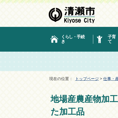
くらし・手続
子育
き
て
現在の位置：
トップページ
>
仕事・
地場産農産物加
た加工品