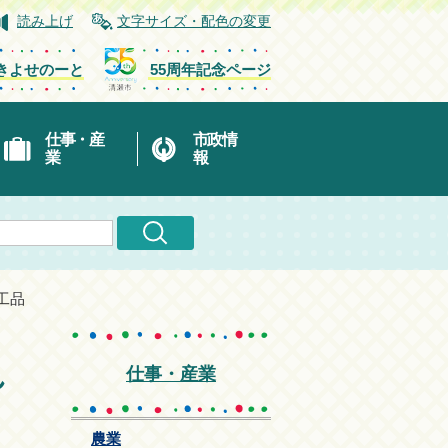
読み上げ
文字サイズ・配色の変更
きよせのーと
55周年記念ページ
仕事・産
市政情
業
報
工品
れ
仕事・産業
農業