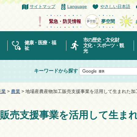
サイトマップ
Language
やさしい日本語
緊急・防災情報
夢空間
市の歴史・文化財
健康・医療・福
文化・スポーツ・観
祉
光
キーワードから探す
産業
>
農業
> 地場産農産物加工販売支援事業を活用して生まれた加
工販売支援事業を活用して生ま