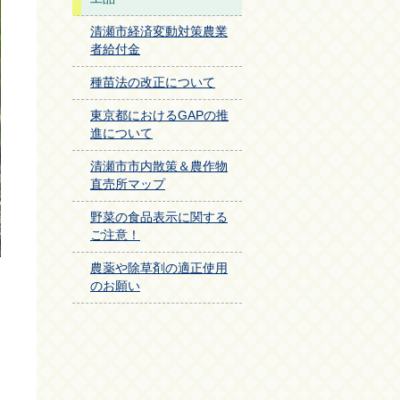
清瀬市経済変動対策農業
者給付金
種苗法の改正について
東京都におけるGAPの推
進について
清瀬市市内散策＆農作物
直売所マップ
野菜の食品表示に関する
ご注意！
農薬や除草剤の適正使用
のお願い