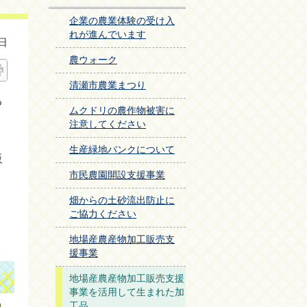
企業の農業体験の受け入
れが進んでいます
日
農ウォーク
清瀬市農業まつり
る
ムクドリの農作物被害に
注意してください
、
生産緑地バンクについて
販
市民農園開設支援事業
畑からの土砂流出防止に
ご協力ください
地場産農産物加工販売支
援事業
地場産農産物加工販売支援
事業を活用して生まれた加
工品