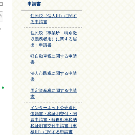
申請書
日
住民税（個人用）に関す
る申請書
だ
住民税（事業所 特別徴
収義務者用）に関する届
出・申請書
軽自動車税に関する申請
書
法人市民税に関する申請
書
固定資産税に関する申請
書
インターネット公売送付
依頼書・税証明交付・閲
覧申請書・軽自動車税納
税証明書交付申請書（車
検用）に関する申請書