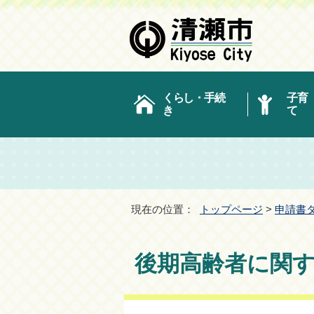
くらし・手続
子育
き
て
現在の位置：
トップページ
>
申請書
後期高齢者に関