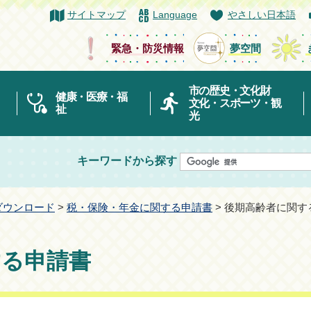
サイトマップ
Language
やさしい日本語
緊急・防災情報
夢空間
市の歴史・文化財
健康・医療・福
文化・スポーツ・観
祉
光
キーワードから探す
ダウンロード
>
税・保険・年金に関する申請書
> 後期高齢者に関す
する申請書