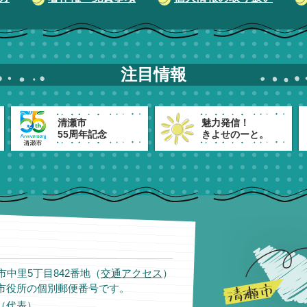
注目情報
清瀬市
魅力発信！
55周年記念
きよせのーと。
瀬市中里5丁目842番地（
交通アクセス
）
市役所の個別郵便番号です。
11（代表）