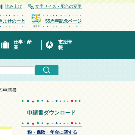
読み上げ
文字サイズ・配色の変更
きよせのーと
55周年記念ページ
仕事・産
市政情
業
報
る申請書
申請書ダウンロード
税・保険・年金に関する