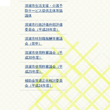
清瀬市生活支援・介護予
防サービス提供主体等協
議体
清瀬市行政評価外部評価
委員会（平成28年度）
清瀬市特別職報酬等審議
会（答申）
清瀬市使用料審議会（平
成30年度）
清瀬市使用料審議会（平
成25年度）
補助金等適正化検討委員
会（平成24年度）