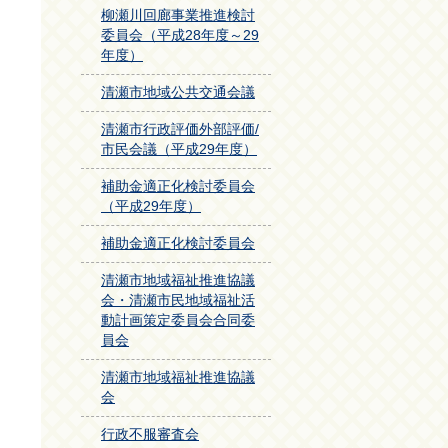
柳瀬川回廊事業推進検討
委員会（平成28年度～29
年度）
清瀬市地域公共交通会議
清瀬市行政評価外部評価/
市民会議（平成29年度）
補助金適正化検討委員会
（平成29年度）
補助金適正化検討委員会
清瀬市地域福祉推進協議
会・清瀬市民地域福祉活
動計画策定委員会合同委
員会
清瀬市地域福祉推進協議
会
行政不服審査会