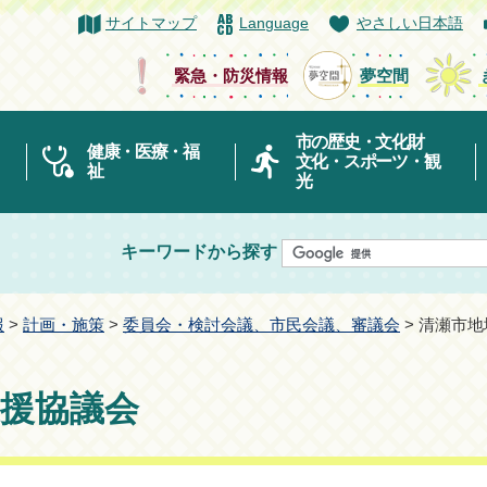
サイトマップ
Language
やさしい日本語
緊急・防災情報
夢空間
市の歴史・文化財
健康・医療・福
文化・スポーツ・観
祉
光
キーワードから探す
報
>
計画・施策
>
委員会・検討会議、市民会議、審議会
> 清瀬市
援協議会