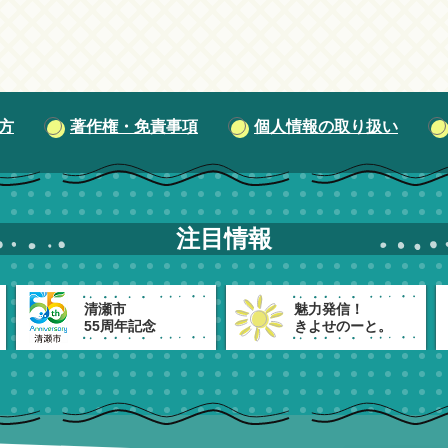
方
著作権・免責事項
個人情報の取り扱い
注目情報
清瀬市
魅力発信！
55周年記念
きよせのーと。