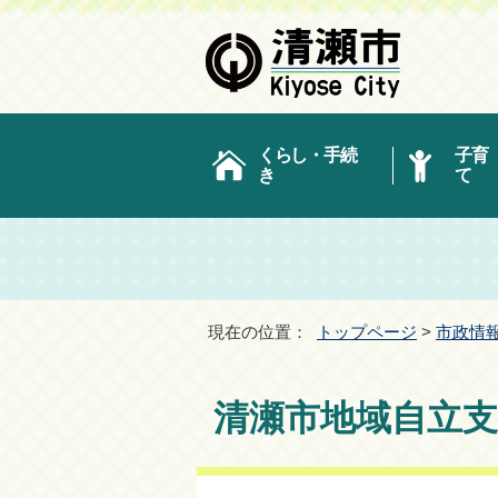
くらし・手続
子育
き
て
現在の位置：
トップページ
>
市政情
清瀬市地域自立支