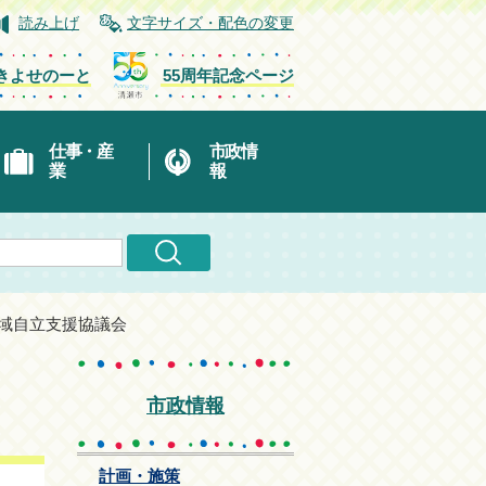
読み上げ
文字サイズ・配色の変更
きよせのーと
55周年記念ページ
仕事・産
市政情
業
報
地域自立支援協議会
市政情報
計画・施策