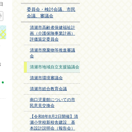
日
委員会・検討会議、市民
会議、審議会
清瀬市高齢者保健福祉計
画（介護保険事業計画）
評価策定委員会
下
清瀬市廃棄物等推進審議
会
お
清瀬市地域自立支援協議会
清瀬市環境審議会
清瀬市総合教育会議
南口児童館についての市
民意見交換会
【令和8年8月2日開催】清
瀬小学校新校舎建設 基
本設計説明会（報告会）