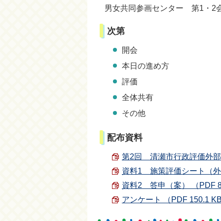
男女共同参画センター 第1・2
次第
開会
本日の進め方
評価
全体共有
その他
配布資料
第2回 清瀬市行政評価外部評価
資料1 施策評価シート（外部評
資料2 答申（案） （PDF 88
アンケート （PDF 150.1 K