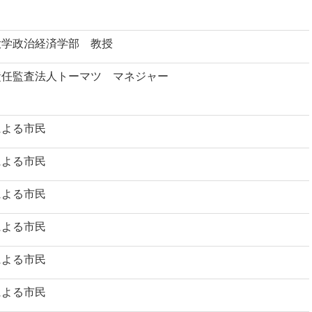
大学政治経済学部 教授
責任監査法人トーマツ マネジャー
による市民
による市民
による市民
による市民
による市民
による市民