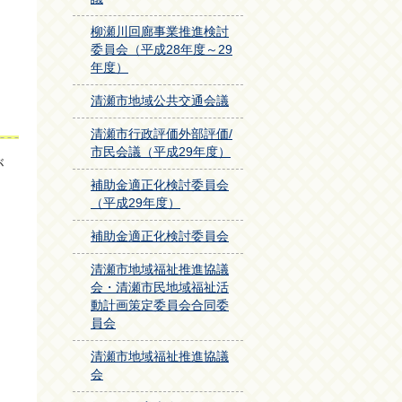
柳瀬川回廊事業推進検討
委員会（平成28年度～29
年度）
清瀬市地域公共交通会議
清瀬市行政評価外部評価/
市民会議（平成29年度）
が
補助金適正化検討委員会
（平成29年度）
補助金適正化検討委員会
清瀬市地域福祉推進協議
会・清瀬市民地域福祉活
動計画策定委員会合同委
員会
清瀬市地域福祉推進協議
会