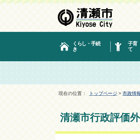
くらし・手続
子育
き
て
現在の位置：
トップページ
>
市政情
清瀬市行政評価外