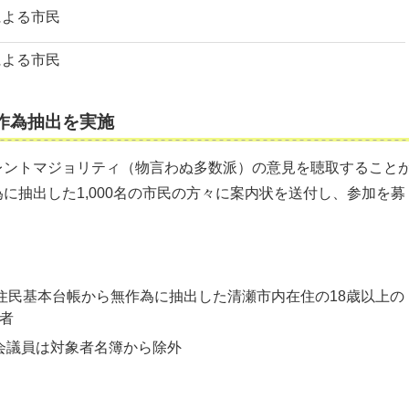
による市民
による市民
作為抽出を実施
レントマジョリティ（物言わぬ多数派）の意見を聴取すること
に抽出した1,000名の市民の方々に案内状を送付し、参加を募
住民基本台帳から無作為に抽出した清瀬市内在住の18歳以上の
る者
会議員は対象者名簿から除外