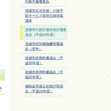
行政不服審査会
清瀬市生活支援・介護予
防サービス提供主体等協
議体
清瀬市行政評価外部評価委
員会（平成28年度）
た
清瀬市特別職報酬等審議
会（答申）
清瀬市使用料審議会（平
成30年度）
清瀬市使用料審議会（平
成25年度）
補助金等適正化検討委員
で
会（平成24年度）