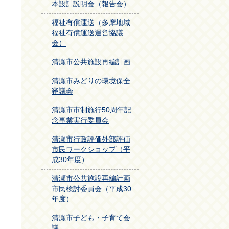
本設計説明会（報告会）
福祉有償運送（多摩地域
福祉有償運送運営協議
会）
清瀬市公共施設再編計画
清瀬市みどりの環境保全
審議会
清瀬市市制施行50周年記
念事業実行委員会
清瀬市行政評価外部評価
市民ワークショップ（平
成30年度）
清瀬市公共施設再編計画
市民検討委員会（平成30
年度）
清瀬市子ども・子育て会
議