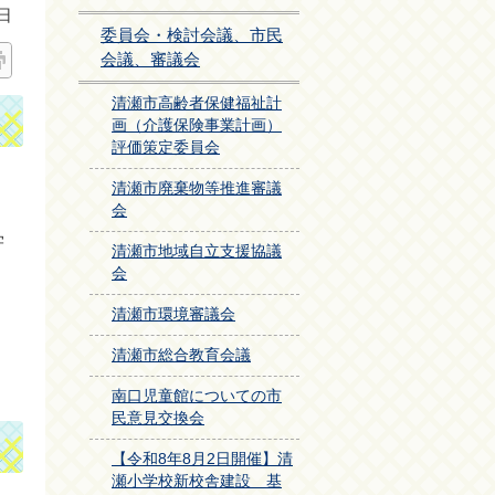
日
委員会・検討会議、市民
会議、審議会
清瀬市高齢者保健福祉計
画（介護保険事業計画）
評価策定委員会
く
清瀬市廃棄物等推進審議
会
学
清瀬市地域自立支援協議
会
清瀬市環境審議会
清瀬市総合教育会議
南口児童館についての市
民意見交換会
【令和8年8月2日開催】清
瀬小学校新校舎建設 基