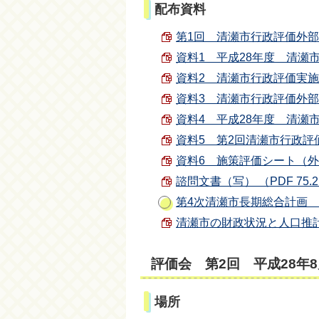
配布資料
第1回 清瀬市行政評価外部評価
資料1 平成28年度 清瀬市行
資料2 清瀬市行政評価実施要
資料3 清瀬市行政評価外部評価
資料4 平成28年度 清瀬市行
資料5 第2回清瀬市行政評価
資料6 施策評価シート（外部評
諮問文書（写） （PDF 75.2
第4次清瀬市長期総合計画 
清瀬市の財政状況と人口推計 （P
評価会 第2回 平成28年8
場所