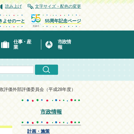
読み上げ
文字サイズ・配色の変更
きよせのーと
55周年記念ページ
仕事・産
市政情
業
報
行政評価外部評価委員会（平成28年度）
市政情報
計画・施策