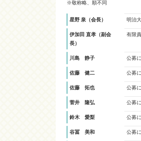
※敬称略、順不同
星野 泉（会長）
明治
伊加田 直孝（副会
有限
長）
川島 静子
公募
佐藤 健二
公募
佐藤 拓也
公募
菅井 隆弘
公募
鈴木 愛梨
公募
谷冨 美和
公募