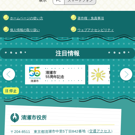
表示
PC
スマートフォン
ホームページの使い方
著作権・免責事項
個人情報の取り扱い
ウェブアクセシビリティ
注目情報
清瀬市
魅力発信！
55周年記念
きよせのーと。
清瀬市役所
）
交通アクセス
〒204-8511 東京都清瀬市中里5丁目842番地（