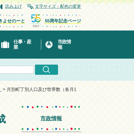
読み上げ
文字サイズ・配色の変更
きよせのーと
55周年記念ページ
仕事・産
市政情
業
報
）
> 月別町丁別人口及び世帯数（各月1
成
市政情報