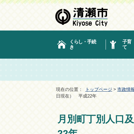
くらし・手続
子育
き
て
現在の位置：
トップページ
>
市政情
日現在） 平成22年
月別町丁別人口及
22年