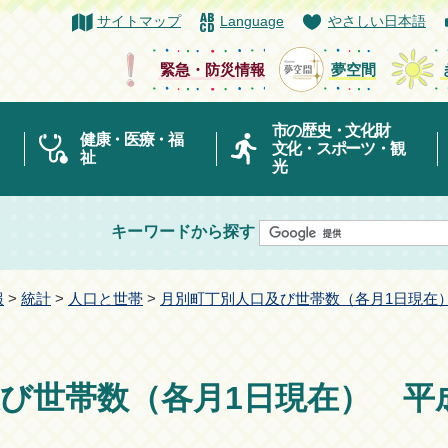
サイトマップ
Language
やさしい日本語
緊急・防災情報
夢空間
市の歴史・文化財
健康・医療・福
文化・スポーツ・観
祉
光
キーワードから探す
報
>
統計
>
人口と世帯
>
月別町丁別人口及び世帯数（各月1日現在
び世帯数（各月1日現在） 平