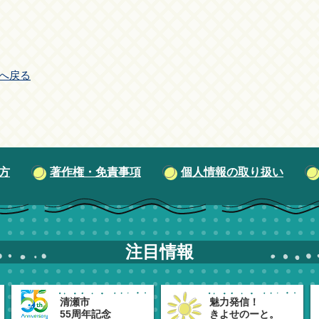
へ戻る
方
著作権・免責事項
個人情報の取り扱い
注目情報
清瀬市
魅力発信！
55周年記念
きよせのーと。