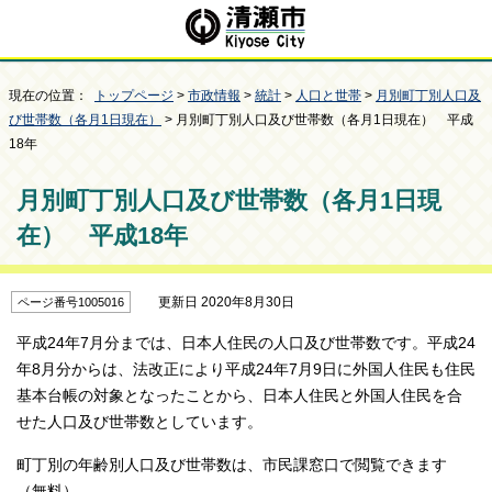
現在の位置：
トップページ
>
市政情報
>
統計
>
人口と世帯
>
月別町丁別人口及
び世帯数（各月1日現在）
> 月別町丁別人口及び世帯数（各月1日現在） 平成
18年
月別町丁別人口及び世帯数（各月1日現
在） 平成18年
更新日 2020年8月30日
ページ番号1005016
平成24年7月分までは、日本人住民の人口及び世帯数です。平成24
年8月分からは、法改正により平成24年7月9日に外国人住民も住民
基本台帳の対象となったことから、日本人住民と外国人住民を合
せた人口及び世帯数としています。
町丁別の年齢別人口及び世帯数は、市民課窓口で閲覧できます
（無料）。