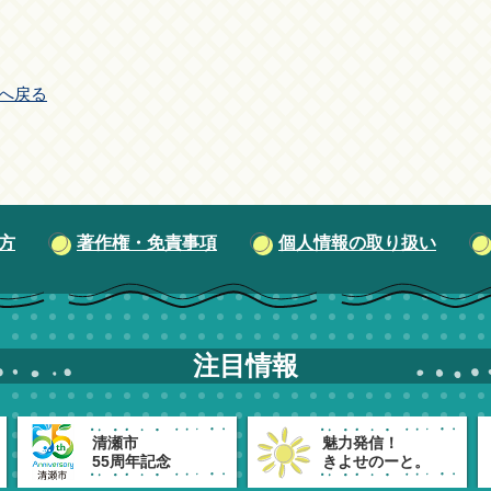
へ戻る
方
著作権・免責事項
個人情報の取り扱い
注目情報
清瀬市
魅力発信！
55周年記念
きよせのーと。