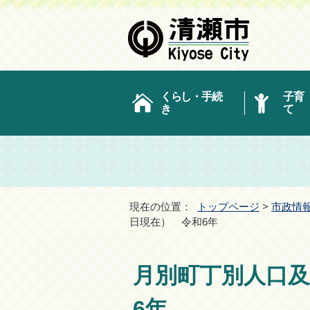
くらし・手続
子育
き
て
現在の位置：
トップページ
>
市政情
日現在） 令和6年
月別町丁別人口及
6年