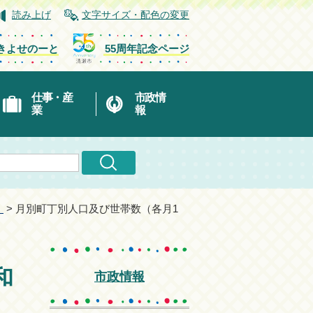
読み上げ
文字サイズ・配色の変更
きよせのーと
55周年記念ページ
仕事・産
市政情
業
報
）
> 月別町丁別人口及び世帯数（各月1
和
市政情報