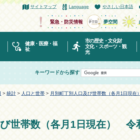
サイトマップ
Language
やさしい日本語
緊急・防災情報
夢空間
市の歴史・文化財
健康・医療・福
文化・スポーツ・観
祉
光
キーワードから探す
報
>
統計
>
人口と世帯
>
月別町丁別人口及び世帯数（各月1日現在
び世帯数（各月1日現在） 令