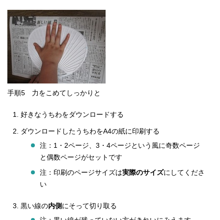
手順5 力をこめてしっかりと
好きなうちわをダウンロードする
ダウンロードしたうちわをA4の紙に印刷する
注：1・2ページ、3・4ページという風に奇数ページ
と偶数ページがセットです
注：印刷のページサイズは
実際のサイズ
にしてくださ
い
黒い線の
内側
にそって切り取る