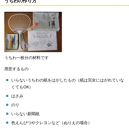
うちわの作り方
うちわ一枚分の材料です
用意するもの
いらないうちわの紙をはがしたもの（紙は完全にはがれていな
くてもOK）
はさみ
のり
いらない新聞紙
色えんぴつやクレヨンなど（ぬりえの場合）