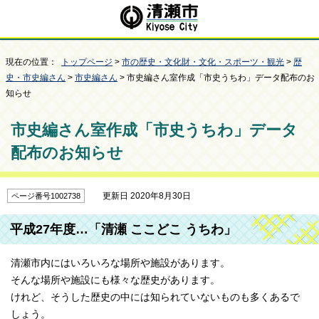
現在の位置：
トップページ
>
市の歴史・文化財・文化・スポーツ・観光
>
歴
史・市史編さん
>
市史編さん
> 市史編さん室作成「市史うちわ」データ配布のお
知らせ
市史編さん室作成「市史うちわ」データ
配布のお知らせ
更新日 2020年8月30日
ページ番号1002738
平成27年度…「清瀬 ここどこ うちわ」
清瀬市内にはいろいろな場所や施設があります。
そんな場所や施設にも様々な歴史があります。
けれど、そうした歴史の中には知られていないものも多くあるで
しょう。