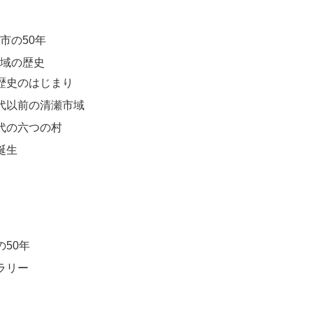
市の50年
市域の歴史
歴史のはじまり
代以前の清瀬市域
代の六つの村
誕生
50年
ラリー