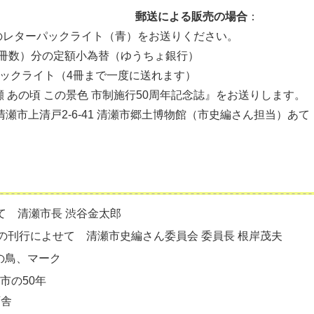
郵送による販売の場合
：
レターパックライト（青）をお送りください。
の冊数）分の定額小為替（ゆうちょ銀行）
ックライト（4冊まで一度に送れます）
瀬 あの頃 この景色 市制施行50周年記念誌』をお送りします。
清瀬市上清戸2-6-41 清瀬市郷土博物館（市史編さん担当）あて
て 清瀬市長 渋谷金太郎
の刊行によせて 清瀬市史編さん委員会 委員長 根岸茂夫
の鳥、マーク
市の50年
庁舎