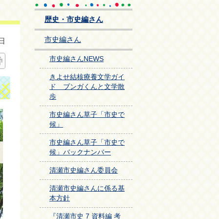
歴史・市史編さん
市史編さん
日
市史編さんNEWS
きよせ結核療養文学ガイ
ド ブンガくんと文学散
歩
市史編さん草子「市史で
候」
市史編さん草子「市史で
候」バックナンバー
清瀬市史編さん委員会
清瀬市史編さんに係る基
本方針
『清瀬市史 7 資料編 考