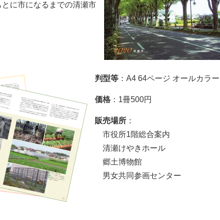
もとに市になるまでの清瀬市
。
判型等
：A4 64ページ オールカラー
価格
：1冊500円
販売場所
：
市役所1階総合案内
清瀬けやきホール
郷土博物館
男女共同参画センター