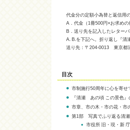
代金分の定額小為替と返信用の
A．代金（1冊500円×お求め
B．送り先を記入したレターパ
A. B.を下記へ。折り返し『清
送り先：〒204-0013 東京都
目次
市制施行50周年に心を寄せ
『清瀬 あの頃 この景色』
市章、市の木・市の花・市
第1部 写真でふり返る清瀬
市役所 旧・現・新 