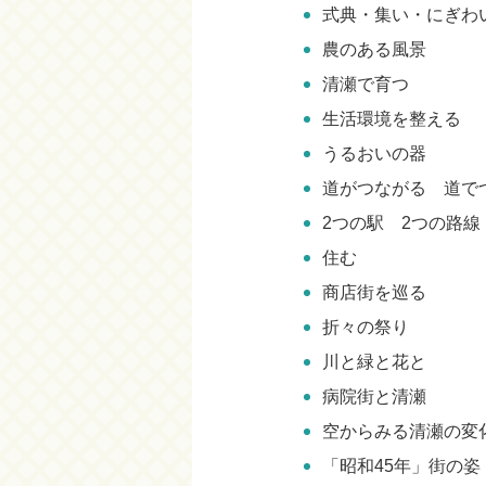
式典・集い・にぎわ
農のある風景
清瀬で育つ
生活環境を整える
うるおいの器
道がつながる 道で
2つの駅 2つの路線
住む
商店街を巡る
折々の祭り
川と緑と花と
病院街と清瀬
空からみる清瀬の変
「昭和45年」街の姿