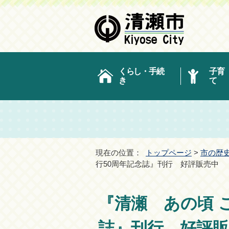
くらし・手続
子育
き
て
現在の位置：
トップページ
>
市の歴
行50周年記念誌』刊行 好評販売中
『清瀬 あの頃 
誌』刊行 好評販