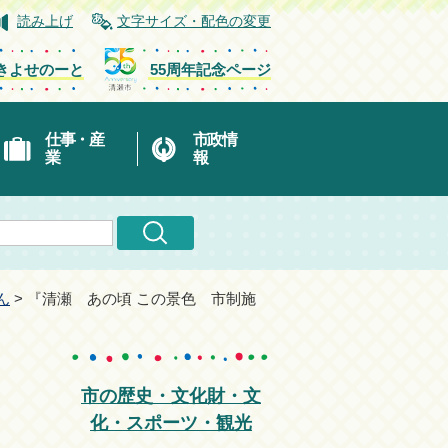
読み上げ
文字サイズ・配色の変更
きよせのーと
55周年記念ページ
仕事・産
市政情
業
報
ん
> 『清瀬 あの頃 この景色 市制施
市の歴史・文化財・文
化・スポーツ・観光