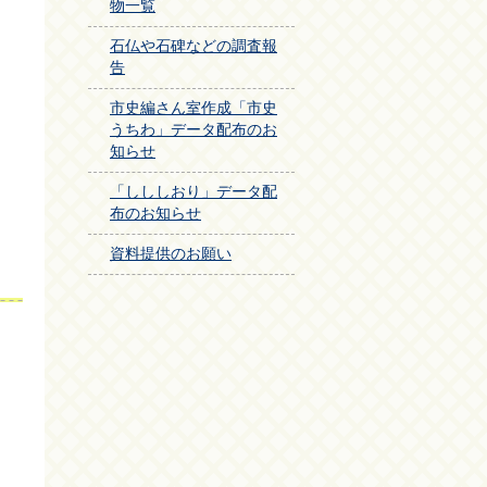
物一覧
石仏や石碑などの調査報
告
市史編さん室作成「市史
うちわ」データ配布のお
知らせ
「しししおり」データ配
布のお知らせ
資料提供のお願い