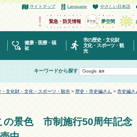
サイトマップ
Language
やさしい日本語
緊急・防災情報
夢空間
市の歴史・文化財
健康・医療・福
文化・スポーツ・観
祉
光
キーワードから探す
史・文化財・文化・スポーツ・観光
>
歴史・市史編さん
>
市史編さ
この景色 市制施行50周年記念
売中