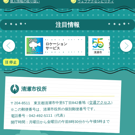
個人情報の取り扱い
ウェブアクセシビリティ
注目情報
ロケーション
清瀬市
サービス
55周年記念
清瀬市役所
）
交通アクセス
〒204-8511 東京都清瀬市中里5丁目842番地（
※この郵便番号は、清瀬市役所の個別郵便番号です。
電話番号：042-492-5111（代表）
開庁時間：月曜日から金曜日の午前8時30分から午後5時まで