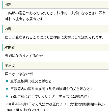
用途
ご結婚の意思のあるおふたりが、法律的に夫婦になるときに区市
町村へ提出する届出です。
内容
届出が受理されることにより法律的に夫婦として認められます。
対象者
夫婦になろうとするかた
注意点
届出ができない例
直系血族間（祖父と孫など）
三親等内の傍系血族間（兄弟姉妹間や伯父と姪など）
婚姻年齢に達していないとき（男女共に18歳未満）
※令和4年4月1日から民法の改正により、女性の婚姻開始年齢が
18歳に引き上げられました。