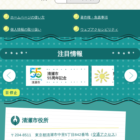
ホームページの使い方
著作権・免責事項
個人情報の取り扱い
ウェブアクセシビリティ
注目情報
清瀬市
魅力発信！
55周年記念
きよせのーと。
清瀬市役所
）
交通アクセス
〒204-8511 東京都清瀬市中里5丁目842番地（