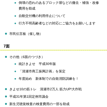
倒壊の恐れのあるブロック塀などの撤去・補強・改修
費用を助成
自動交付機の利用停止について
行方不明高齢者などの対応にご協力をお願いします
市民伝言板（催し物）
7面
その他（6面のつづき）
統計きよせ 平成30年版
「清瀬市商工振興計画」を策定
年度始め 新体制での自衛消防訓練を！
きよせ10の筋トレ 清瀬市2万人 筋力UP!大作戦
平成31年第1回定例市議会
新生児聴覚検査の検査費用の一部を助成