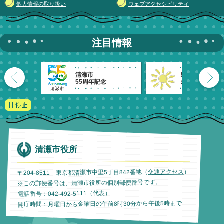
個人情報の取り扱い
ウェブアクセシビリティ
注目情報
清瀬市
魅力発信！
55周年記念
きよせのーと。
清瀬市役所
）
交通アクセス
〒204-8511 東京都清瀬市中里5丁目842番地（
※この郵便番号は、清瀬市役所の個別郵便番号です。
電話番号：042-492-5111（代表）
開庁時間：月曜日から金曜日の午前8時30分から午後5時まで