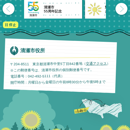
清瀬市
魅力発信！
55周年記念
きよせのーと。
清瀬市役所
）
交通アクセス
〒204-8511 東京都清瀬市中里5丁目842番地（
※この郵便番号は、清瀬市役所の個別郵便番号です。
電話番号：042-492-5111（代表）
開庁時間：月曜日から金曜日の午前8時30分から午後5時まで