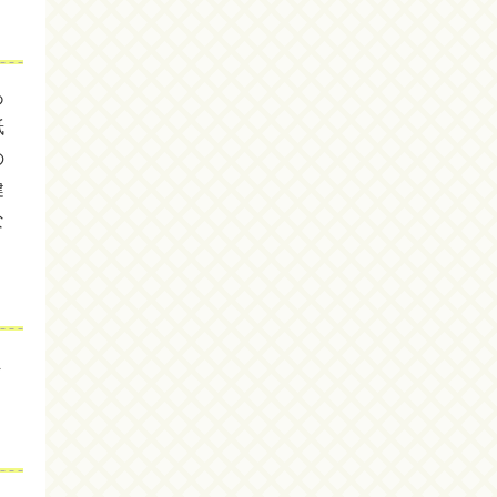
あ
紙
の
健
な
ま