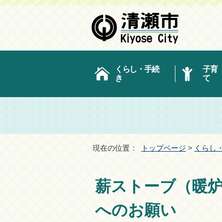
くらし・手続
子育
き
て
現在の位置：
トップページ
>
くらし
薪ストーブ（暖
へのお願い