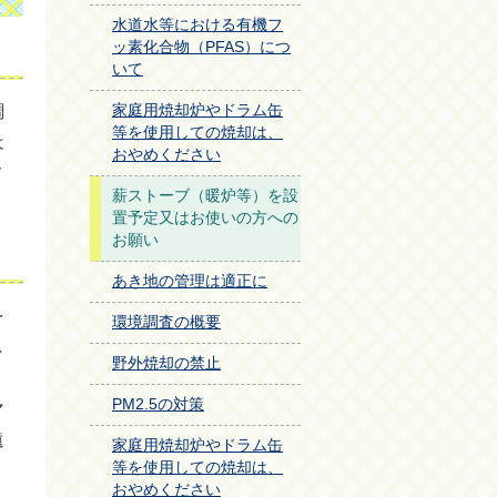
水道水等における有機フ
ッ素化合物（PFAS）につ
いて
調
家庭用焼却炉やドラム缶
等を使用しての焼却は、
は
おやめください
メ
薪ストーブ（暖炉等）を設
置予定又はお使いの方への
お願い
あき地の管理は適正に
を
環境調査の概要
し
野外焼却の禁止
。
PM2.5の対策
マ
遠
家庭用焼却炉やドラム缶
等を使用しての焼却は、
。
おやめください