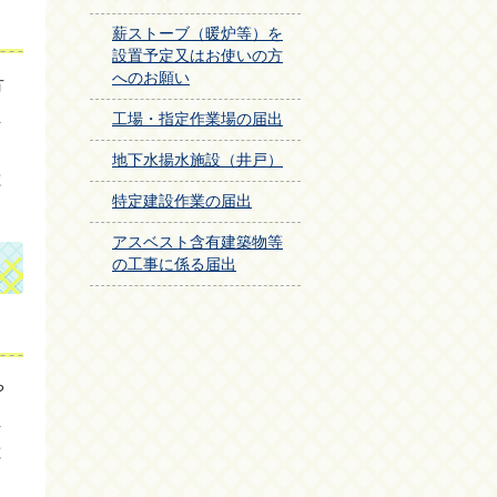
薪ストーブ（暖炉等）を
設置予定又はお使いの方
へのお願い
方
ま
工場・指定作業場の届出
。
地下水揚水施設（井戸）
と
特定建設作業の届出
アスベスト含有建築物等
の工事に係る届出
や
ま
と