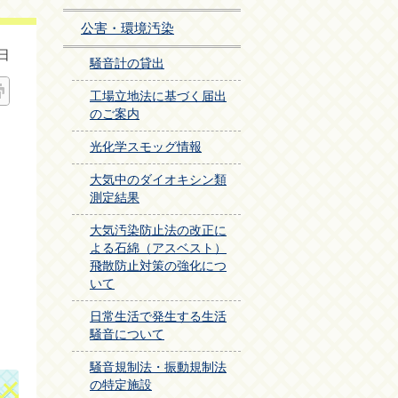
公害・環境汚染
日
騒音計の貸出
工場立地法に基づく届出
のご案内
光化学スモッグ情報
大気中のダイオキシン類
測定結果
大気汚染防止法の改正に
よる石綿（アスベスト）
飛散防止対策の強化につ
いて
日常生活で発生する生活
騒音について
騒音規制法・振動規制法
の特定施設