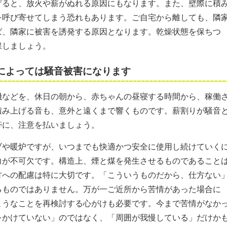
げると、放火や薪がぬれる原因にもなります。また、壁際に積
を呼び寄せてしまう恐れもあります。ご自宅から離しても、隣
ば、隣家に被害を誘発する原因となります。乾燥状態を保ちつ
保しましょう。
によっては騒音被害になります
機などを、休日の朝から、赤ちゃんの昼寝する時間から、稼働
積み上げる音も、意外と遠くまで響くものです。薪割りが騒音
帯に、注意を払いましょう。
ブや暖炉ですが、いつまでも快適かつ安全に使用し続けていく
力が不可欠です。構造上、煙と煤を発生させるものであること
方への配慮は特に大切です。「こういうものだから、仕方ない
るものではありません。万が一ご近所から苦情があった場合に
ようなことを再検討する心がけも必要です。今まで苦情がなか
をかけていない」のではなく、「周囲が我慢している」だけか