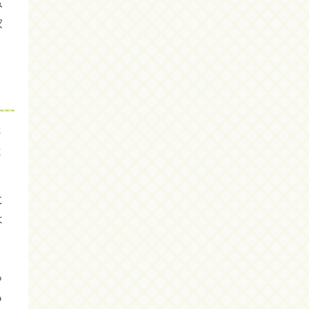
み
家
さ
と
に
は
」
っ
も