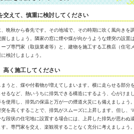
を交えて、慎重に検討してください
に、晩秋から春先です。その地域で、その時期に吹く風向きを
把握しましょう。隣家の窓に煙や煤が向かうような煙突の設置
トーブ専門家（取扱業者等）と、建物を施工する工務店（住宅
重に検討しましょう。
、高く施工してください
しまうと、煤や付着物が増えてしまいます。横に走らせる部分
させるなど、熱いうちに排気できる構造にするよう、心がけま
等を使用し、排気の保温と万が一の煙道火災にも備えましょう
煙突を高くすることで、排気がスムーズに上昇します。但し、
ひな段状の住宅地に設置する場合には、上昇した排気が思わぬ
ます。専門家を交え、楽観視することなく充分に考えましょう