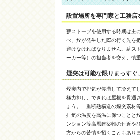
設置場所を専門家と工務店
薪ストーブを使用する時期は主
べ、煙が発生した際の行く先を
避けなければなりません。薪ス
ーカー等）の担当者を交え、慎
煙突は可能な限りまっすぐ
煙突内で排気が停滞して冷えて
極力排し、できれば屋根を貫通
ょう。二重断熱構造の煙突素材
排気の温度を高温に保つことと
ンション等高層建築物の付近や
方からの苦情を招くこともあり