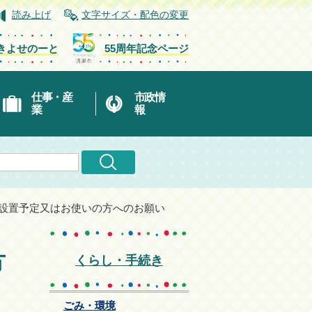
読み上げ
文字サイズ・配色の変更
きよせのーと
55周年記念ページ
仕事・産
市政情
業
報
を設置予定又はお使いの方へのお願い
方
くらし・手続き
ごみ・環境