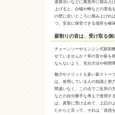
道路沿いなどに無造作に積み上
上げると、白蟻や蜂などの害虫
の壁に近いところに積み上げれ
つ、安全に保管できる場所を確
薪割りの音は、受け取る側
チェーンソーやエンジン式薪割
せていませんか？斧の音や薪を
ならないよう、充分方法や時間
魅力やメリットも多い薪ストー
は、使用している人の知識と努
間違いなく、この点でご近所の
などの自分勝手な考えで使用す
は、真摯に受け止めて、上記の
たからと言って、それは「迷惑