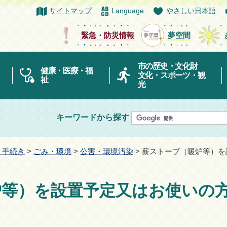
サイトマップ
Language
やさしい日本語
緊急・防災情報
夢空間
市の歴史・文化財
健康・医療・福
文化・スポーツ・観
祉
光
キーワードから探す
・手続き
>
ごみ・環境
>
公害・環境汚染
> 薪ストーブ（暖炉等）
炉等）を設置予定又はお使いの