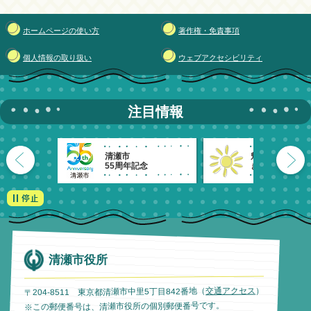
ホームページの使い方
著作権・免責事項
個人情報の取り扱い
ウェブアクセシビリティ
注目情報
清瀬市
魅力発信！
55周年記念
きよせのーと。
清瀬市役所
）
交通アクセス
〒204-8511 東京都清瀬市中里5丁目842番地（
※この郵便番号は、清瀬市役所の個別郵便番号です。