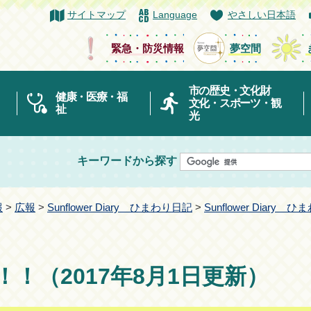
サイトマップ
Language
やさしい日本語
緊急・防災情報
夢空間
市の歴史・文化財
健康・医療・福
文化・スポーツ・観
祉
光
キーワードから探す
報
>
広報
>
Sunflower Diary ひまわり日記
>
Sunflower Diary
！（2017年8月1日更新）