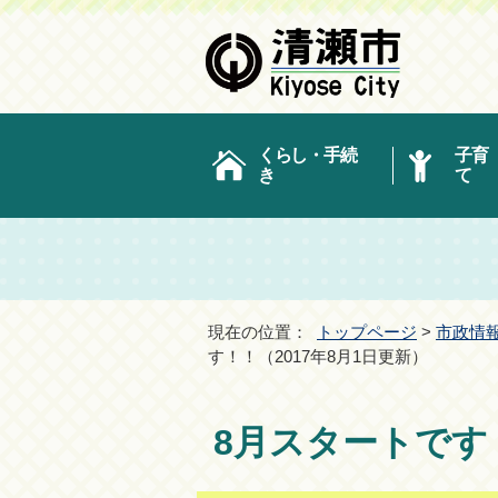
くらし・手続
子育
き
て
現在の位置：
トップページ
>
市政情
す！！（2017年8月1日更新）
8月スタートです！