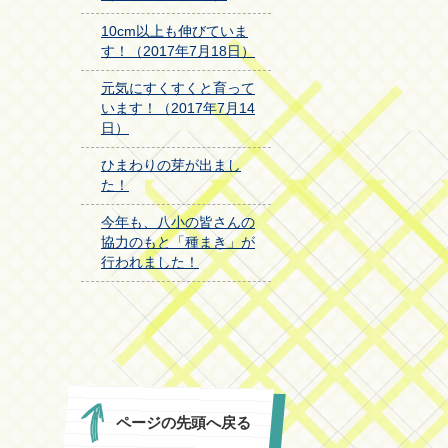
10cm以上も伸びていま
す！（2017年7月18日）
元気にすくすくと育って
います！（2017年7月14
日）
ひまわりの芽が出まし
た！
今年も、八小の皆さんの
協力のもと「種まき」が
行われました！
ページの先頭へ戻る