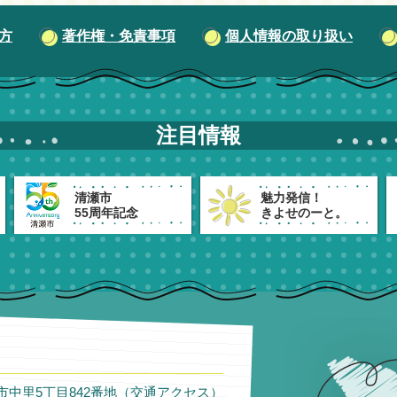
方
著作権・免責事項
個人情報の取り扱い
注目情報
清瀬市
魅力発信！
55周年記念
きよせのーと。
瀬市中里5丁目842番地（
交通アクセス
）