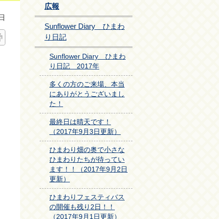
広報
日
Sunflower Diary ひまわ
り日記
Sunflower Diary ひまわ
り日記 2017年
多くの方のご来場、本当
にありがとうございまし
た！
最終日は晴天です！
（2017年9月3日更新）
ひまわり畑の奥で小さな
ひまわりたちが待ってい
ます！！（2017年9月2日
更新）
ひまわりフェスティバス
の開催も残り2日！！
（2017年9月1日更新）