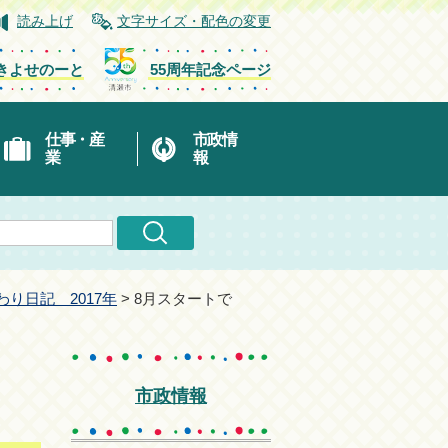
読み上げ
文字サイズ・配色の変更
きよせのーと
55周年記念ページ
仕事・産
市政情
業
報
 ひまわり日記 2017年
> 8月スタートで
市政情報