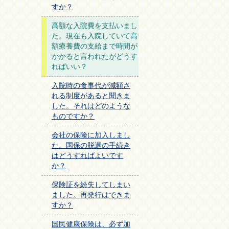
すか？
高額な入院費を支払いまし
た。現在も入院していて高
額療養費の支給まで時間が
かかると言われたがどうす
ればいい？
入院時の食事代が減額さ
れる制度があると聞きま
した。それはどのような
ものですか？
会社の保険に加入しまし
た。国保の脱退の手続き
はどうすればよいです
か？
保険証を紛失してしまい
ました。再発行はできま
すか？
国民健康保険は、必ず加