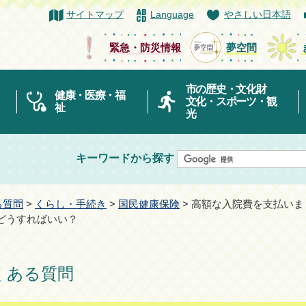
サイトマップ
Language
やさしい日本語
緊急・防災情報
夢空間
市の歴史・文化財
健康・医療・福
文化・スポーツ・観
祉
光
キーワードから探す
る質問
>
くらし・手続き
>
国民健康保険
> 高額な入院費を支払い
どうすればいい？
ある質問