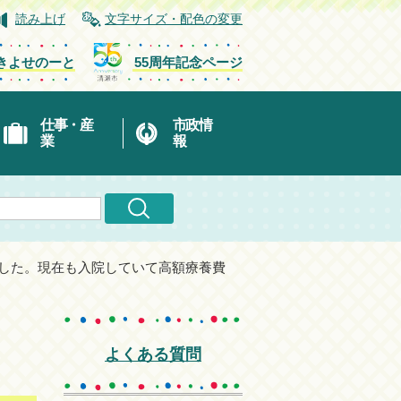
読み上げ
文字サイズ・配色の変更
きよせのーと
55周年記念ページ
仕事・産
市政情
業
報
ました。現在も入院していて高額療養費
よくある質問