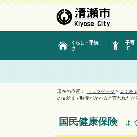
くらし・手続
子育
き
て
現在の位置：
トップページ
>
よくあ
の支給まで時間がかかると言われたが
国民健康保険
よく