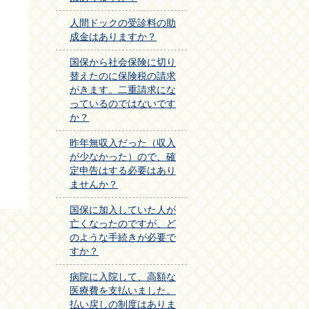
人間ドックの受診料の助
成金はありますか？
国保から社会保険に切り
替えたのに保険税の請求
がきます。二重請求にな
っているのではないです
か？
昨年無収入だった（収入
が少なかった）ので、確
定申告はする必要はあり
ませんか？
国保に加入していた人が
亡くなったのですが、ど
のような手続きが必要で
すか？
病院に入院して、高額な
医療費を支払いました。
払い戻しの制度はありま