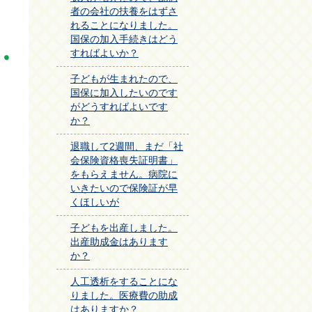
者の会社の扶養をはずさ
れることになりました。
国保の加入手続きはどう
すればよいか？
子どもが生まれたので、
国保に加入したいのです
がどうすればよいです
か？
退職して2週間、まだ「社
会保険資格喪失証明書」
をもらえません。病院に
いきたいので保険証が早
くほしいが
子どもを出産しました。
出産助成金はあります
か？
人工透析をすることにな
りました。医療費の助成
はありますか？