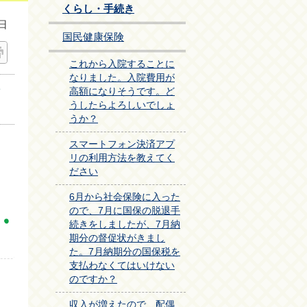
くらし・手続き
日
国民健康保険
これから入院することに
なりました。入院費用が
高額になりそうです。ど
うしたらよろしいでしょ
うか？
スマートフォン決済アプ
リの利用方法を教えてく
ださい
。
6月から社会保険に入った
ので、7月に国保の脱退手
続きをしましたが、7月納
期分の督促状がきまし
た。7月納期分の国保税を
支払わなくてはいけない
のですか？
収入が増えたので、配偶