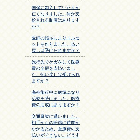
国保に加入していた人が
亡くなりました。何か支
給される制度はあります
か？
医師の指示によりコルセ
ットを作りました。払い
戻しは受けられますか？
旅行先でケガをして医療
費の全額を支払いまし
た。払い戻しは受けられ
ますか？
海外旅行中に病気になり
治療を受けました。医療
費の助成はありますか？
交通事故に遭いました。
相手からの賠償に時間が
かかるため、医療費の支
払いができない。どうす