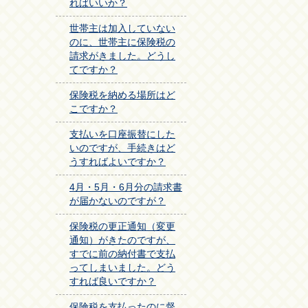
ればいいか？
世帯主は加入していない
のに、世帯主に保険税の
請求がきました。どうし
てですか？
保険税を納める場所はど
こですか？
支払いを口座振替にした
いのですが、手続きはど
うすればよいですか？
4月・5月・6月分の請求書
が届かないのですが？
保険税の更正通知（変更
通知）がきたのですが、
すでに前の納付書で支払
ってしまいました。どう
すれば良いですか？
保険税を支払ったのに督