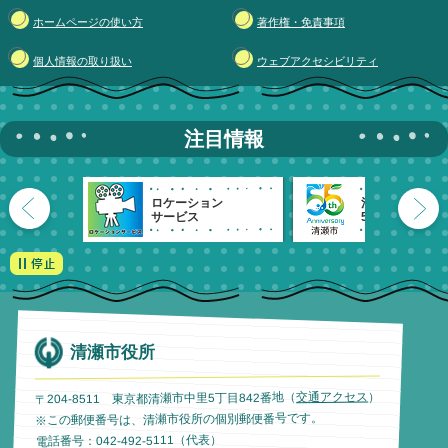
ホームページの使い方
著作権・免責事項
個人情報の取り扱い
ウェブアクセシビリティ
注目情報
ロケーション
清瀬市
サービス
55周年記念
清瀬市役所
）
交通アクセス
〒204-8511 東京都清瀬市中里5丁目842番地（
※この郵便番号は、清瀬市役所の個別郵便番号です。
電話番号：042-492-5111（代表）