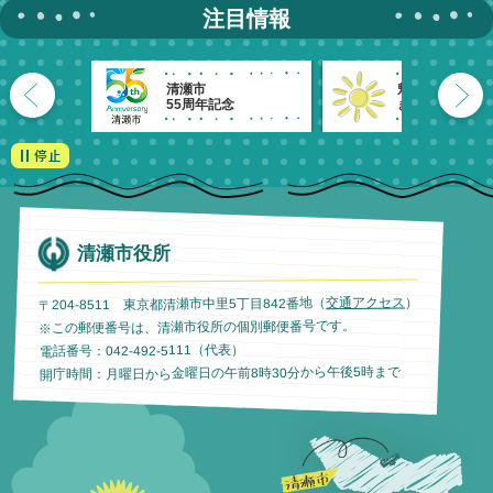
注目情報
清瀬市
魅力発信！
55周年記念
きよせのーと。
清瀬市役所
）
交通アクセス
〒204-8511 東京都清瀬市中里5丁目842番地（
※この郵便番号は、清瀬市役所の個別郵便番号です。
電話番号：042-492-5111（代表）
開庁時間：月曜日から金曜日の午前8時30分から午後5時まで