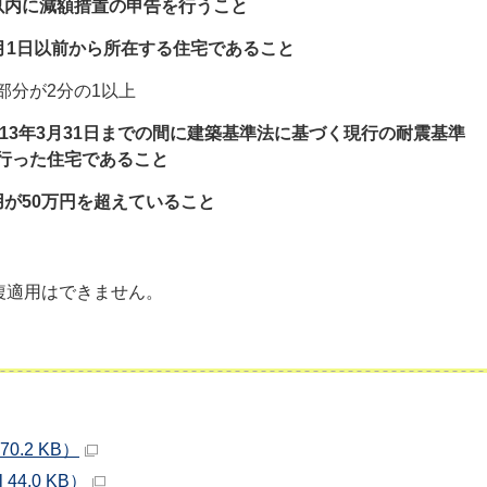
以内に減額措置の申告を行うこと
月1日以前から所在する住宅であること
部分が2分の1以上
和13年3月31日までの間に建築基準法に基づく現行の耐震基準
行った住宅であること
用が50万円を超えていること
複適用はできません。
0.2 KB）
44.0 KB）