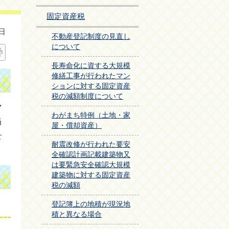
固定資産税
日
不動産登記制度の見直し
について
長寿命化に資する大規模
修繕工事が行われたマン
ションに対する固定資産
税の減額制度について
マ
わがまち特例（土地・家
当
屋・償却資産）
せ
耐震改修が行われた要安
全確認計画記載建築物又
は要緊急安全確認大規模
建築物に対する固定資産
税の減額
登記簿上の地積が現況地
積と異なる場合