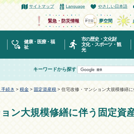
サイトマップ
Language
やさしい日本語
緊急・防災情報
夢空間
市の歴史・文化財
健康・医療・福
文化・スポーツ・観
祉
光
キーワードから探す
・手続き
>
税金
>
固定資産税
> 住宅改修・マンション大規模修繕
ション大規模修繕に伴う固定資