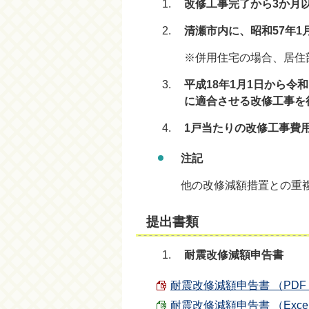
改修工事完了から3か月
清瀬市内に、昭和57年1
※併用住宅の場合、居住
平成18年1月1日から令
に適合させる改修工事を
1戸当たりの改修工事費
注記
他の改修減額措置との重
提出書類
耐震改修減額申告書
耐震改修減額申告書 （PDF 7
耐震改修減額申告書 （Excel 