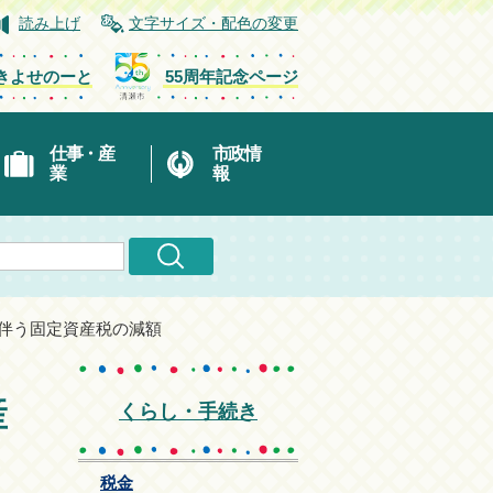
読み上げ
文字サイズ・配色の変更
きよせのーと
55周年記念ページ
仕事・産
市政情
業
報
に伴う固定資産税の減額
産
くらし・手続き
税金