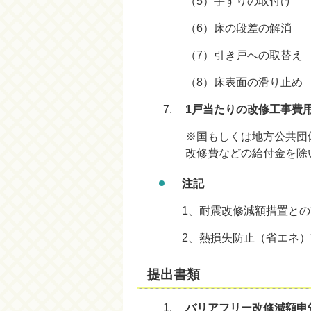
（5）手すりの取付け
（6）床の段差の解消
（7）引き戸への取替え
（8）床表面の滑り止め
1戸当たりの改修工事費
※国もしくは地方公共団
改修費などの給付金を除
注記
1、耐震改修減額措置と
2、熱損失防止（省エネ
提出書類
バリアフリー改修減額申