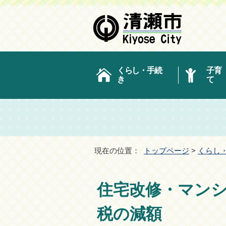
くらし・手続
子育
き
て
現在の位置：
トップページ
>
くらし
住宅改修・マン
税の減額