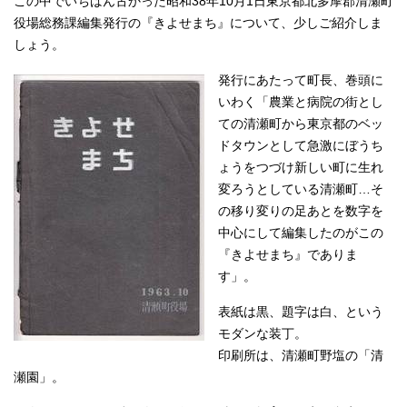
この中でいちばん古かった昭和38年10月1日東京都北多摩郡清瀬町
役場総務課編集発行の『きよせまち』について、少しご紹介しま
しょう。
発行にあたって町長、巻頭に
いわく「農業と病院の街とし
ての清瀬町から東京都のベッ
ドタウンとして急激にぼうち
ょうをつづけ新しい町に生れ
変ろうとしている清瀬町…そ
の移り変りの足あとを数字を
中心にして編集したのがこの
『きよせまち』でありま
す」。
表紙は黒、題字は白、という
モダンな装丁。
印刷所は、清瀬町野塩の「清
瀬園」。