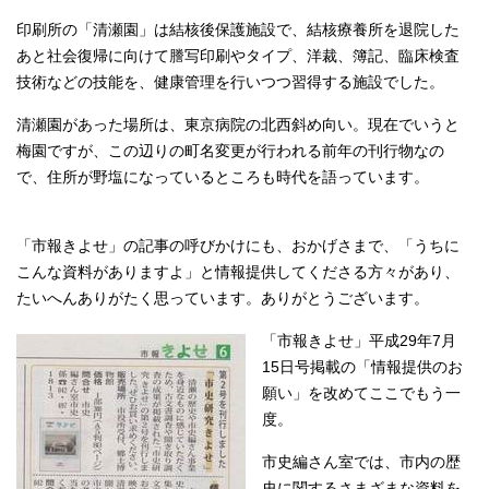
印刷所の「清瀬園」は結核後保護施設で、結核療養所を退院した
あと社会復帰に向けて謄写印刷やタイプ、洋裁、簿記、臨床検査
技術などの技能を、健康管理を行いつつ習得する施設でした。
清瀬園があった場所は、東京病院の北西斜め向い。現在でいうと
梅園ですが、この辺りの町名変更が行われる前年の刊行物なの
で、住所が野塩になっているところも時代を語っています。
「市報きよせ」の記事の呼びかけにも、おかげさまで、「うちに
こんな資料がありますよ」と情報提供してくださる方々があり、
たいへんありがたく思っています。ありがとうございます。
「市報きよせ」平成29年7月
15日号掲載の「情報提供のお
願い」を改めてここでもう一
度。
市史編さん室では、市内の歴
史に関するさまざまな資料を