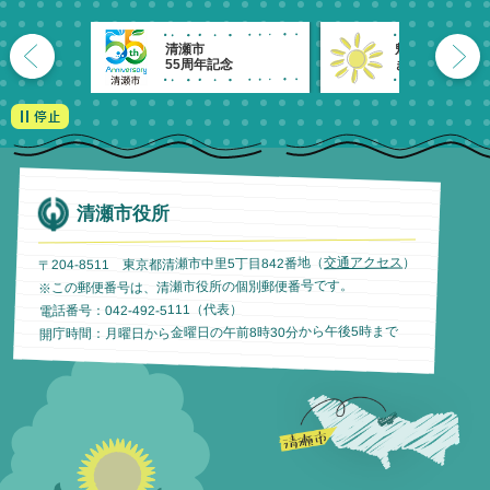
清瀬市
魅力発信！
55周年記念
きよせのーと。
清瀬市役所
）
交通アクセス
〒204-8511 東京都清瀬市中里5丁目842番地（
※この郵便番号は、清瀬市役所の個別郵便番号です。
電話番号：042-492-5111（代表）
開庁時間：月曜日から金曜日の午前8時30分から午後5時まで