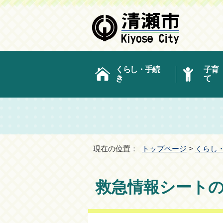
くらし・手続
子育
き
て
現在の位置：
トップページ
>
くらし
救急情報シート