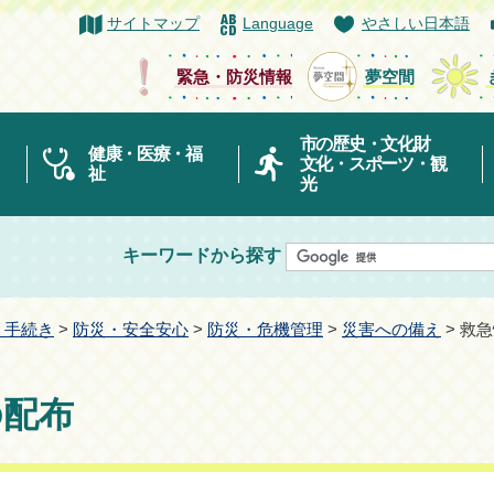
サイトマップ
Language
やさしい日本語
緊急・防災情報
夢空間
市の歴史・文化財
健康・医療・福
文化・スポーツ・観
祉
光
キーワードから探す
・手続き
>
防災・安全安心
>
防災・危機管理
>
災害への備え
> 救
の配布