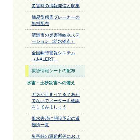
災害時の情報発信と収集
簡易型感震ブレーカーの
無料配布
清瀬市の災害時給水ステ
ーション（給水拠点）
全国瞬時警報システム
（J-ALERT）
救急情報シートの配布
水害・土砂災害への備え
ガスが止まってる？あわ
てないでメーターを確認
をしてみましょう
風水害時に開設予定の避
難所一覧
災害時の避難所等におけ