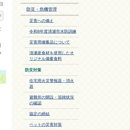
日
防災・危機管理
災害への備え
世
令和8年度清瀬市水防訓練
災害用備蓄品について
報
や
清瀬産食材を使用したオ
リジナル備蓄食料
防災対策
住宅用火災警報器・消火
器
避難所の開設・混雑状況
の確認
協定の締結
ペットの災害対策