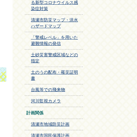
る新型コロナウイルス感
染症対策
清瀬市防災マップ・洪水
ハザードマップ
「警戒レベル」を用いた
避難情報の発信
土砂災害警戒区域などの
指定
土のうの配布・罹災証明
書
台風等での飛来物
河川監視カメラ
計画関係
清瀬市地域防災計画
清瀬市国民保護計画