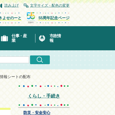
読み上げ
文字サイズ・配色の変更
きよせのーと
55周年記念ページ
仕事・産
市政情
業
報
急情報シートの配布
くらし・手続き
防災・安全安心