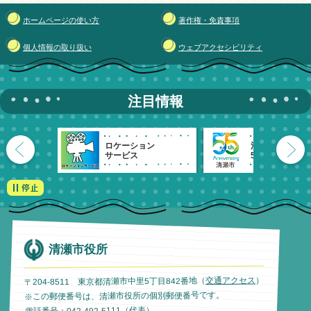
ホームページの使い方
著作権・免責事項
個人情報の取り扱い
ウェブアクセシビリティ
注目情報
ロケーション
清瀬市
サービス
55周年記念
清瀬市役所
）
交通アクセス
〒204-8511 東京都清瀬市中里5丁目842番地（
※この郵便番号は、清瀬市役所の個別郵便番号です。
電話番号：042-492-5111（代表）