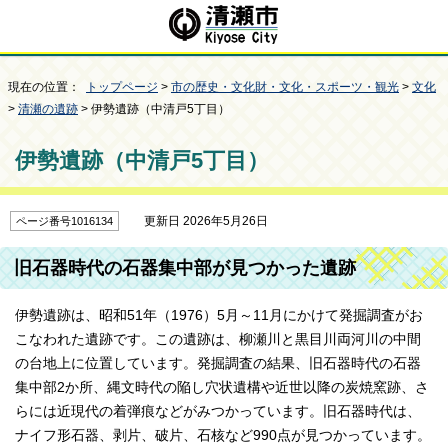
現在の位置：
トップページ
>
市の歴史・文化財・文化・スポーツ・観光
>
文化
>
清瀬の遺跡
> 伊勢遺跡（中清戸5丁目）
伊勢遺跡（中清戸5丁目）
更新日 2026年5月26日
ページ番号1016134
旧石器時代の石器集中部が見つかった遺跡
伊勢遺跡は、昭和51年（1976）5月～11月にかけて発掘調査がお
こなわれた遺跡です。この遺跡は、柳瀬川と黒目川両河川の中間
の台地上に位置しています。発掘調査の結果、旧石器時代の石器
集中部2か所、縄文時代の陥し穴状遺構や近世以降の炭焼窯跡、さ
らには近現代の着弾痕などがみつかっています。旧石器時代は、
ナイフ形石器、剥片、破片、石核など990点が見つかっています。