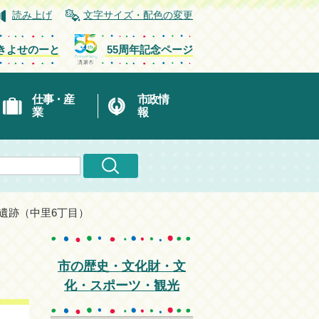
読み上げ
文字サイズ・配色の変更
きよせのーと
55周年記念ページ
仕事・産
市政情
業
報
戸遺跡（中里6丁目）
市の歴史・文化財・文
化・スポーツ・観光