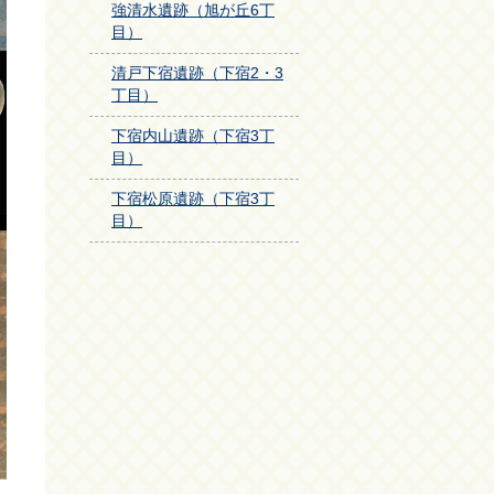
強清水遺跡（旭が丘6丁
目）
清戸下宿遺跡（下宿2・3
丁目）
下宿内山遺跡（下宿3丁
目）
下宿松原遺跡（下宿3丁
目）