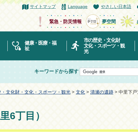
サイトマップ
Language
やさしい日本語
緊急・防災情報
夢空間
市の歴史・文化財
健康・医療・福
文化・スポーツ・観
祉
光
キーワードから探す
史・文化財・文化・スポーツ・観光
>
文化
>
清瀬の遺跡
> 中里下
里6丁目）