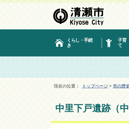
くらし・手続
子育
き
て
現在の位置：
トップページ
>
市の歴
中里下戸遺跡（中