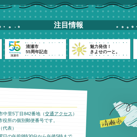
注目情報
清瀬市
魅力発信！
55周年記念
きよせのーと。
瀬市中里5丁目842番地（
交通アクセス
）
市役所の個別郵便番号です。
11（代表）
日の午前8時30分から午後5時まで