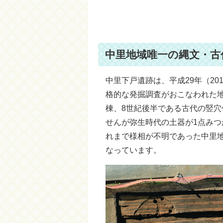
中里地域唯一の縄文・古
中里下戸遺跡は、平成29年（2
格的な発掘調査がおこなわれた
棟、8世紀後半である古代の竪穴
せんが弥生時代の土器が1点み
れまで様相が不明であった中里
なっています。