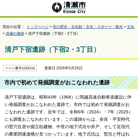
現在の位置：
トップページ
>
市の歴史・文化財・文化・スポーツ・観光
>
文化
>
清瀬の遺跡
> 清戸下宿遺跡（下宿2・3丁目）
清戸下宿遺跡（下宿2・3丁目）
更新日 2026年5月26日
ページ番号1016216
市内で初めて発掘調査がおこなわれた遺跡
清戸下宿遺跡は、昭和43年（1968）に関越高速自動車道建設に伴
い発掘調査がおこなわれた遺跡で、市内では初めて発掘調査がお
こなわれた遺跡です。近年では、令和6年（2024）・7年（2025）
にも調査おこなわれています。この遺跡からは、奈良・平安時代
の竪穴住居や掘立柱建物、中世の地下式坑や井戸、そして近現代
の農業関連遺構が見つかっています。地下式坑は、竪坑と呼ばれ