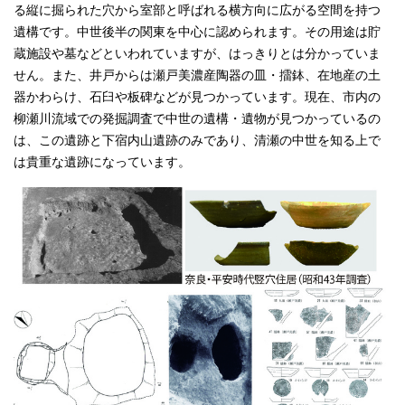
る縦に掘られた穴から室部と呼ばれる横方向に広がる空間を持つ
遺構です。中世後半の関東を中心に認められます。その用途は貯
蔵施設や墓などといわれていますが、はっきりとは分かっていま
せん。また、井戸からは瀬戸美濃産陶器の皿・擂鉢、在地産の土
器かわらけ、石臼や板碑などが見つかっています。現在、市内の
柳瀬川流域での発掘調査で中世の遺構・遺物が見つかっているの
は、この遺跡と下宿内山遺跡のみであり、清瀬の中世を知る上で
は貴重な遺跡になっています。