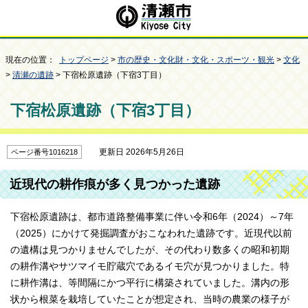
現在の位置：
トップページ
>
市の歴史・文化財・文化・スポーツ・観光
>
文化
>
清瀬の遺跡
> 下宿松原遺跡（下宿3丁目）
下宿松原遺跡（下宿3丁目）
更新日 2026年5月26日
ページ番号1016218
近現代の耕作痕が多く見つかった遺跡
下宿松原遺跡は、都市道路整備事業に伴い令和6年（2024）～7年
（2025）にかけて発掘調査がおこなわれた遺跡です。近現代以前
の遺構は見つかりませんでしたが、その代わり数多くの昭和初期
の耕作溝やサツマイモ貯蔵穴であるイモ穴が見つかりました。特
に耕作溝は、等間隔にかつ平行に構築されていました。溝内の形
状から根菜を栽培していたことが想定され、当時の農業の様子が