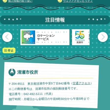
個人情報の取り扱い
ウェブアクセシビリティ
注目情報
ロケーション
清瀬市
サービス
55周年記念
清瀬市役所
）
交通アクセス
〒204-8511 東京都清瀬市中里5丁目842番地（
※この郵便番号は、清瀬市役所の個別郵便番号です。
電話番号：042-492-5111（代表）
開庁時間：月曜日から金曜日の午前8時30分から午後5時まで