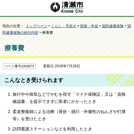
現在の位置：
トップページ
>
くらし・手続き
>
国保・年金
>
国民健康保険
>
国
民健康保険の給付内容
> 療養費
療養費
更新日 2026年7月28日
ページ番号1003673
こんなとき受けられます
旅行中や病気などでやむを得ず「マイナ保険証」又は「資格
確認書」を提示できずに医者にかかったとき
柔道整復師による治療（骨折・脱臼・外傷性のねんざや打撲
等）を受けたとき
訪問看護ステーションなどを利用したとき