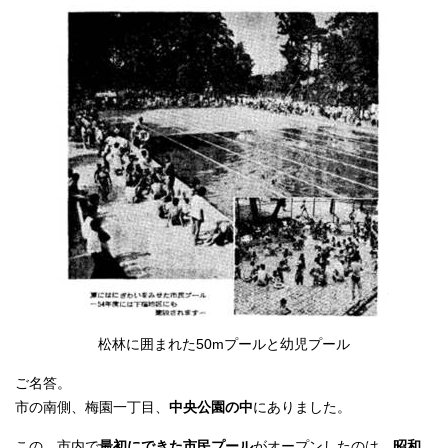
松林に囲まれた50mプールと幼児プール
ご名答。
市の南側、梅園一丁目、
中央公園の中
にありました。
この、市内で
最初にできた市民プール
がオープンしたのは、
昭和