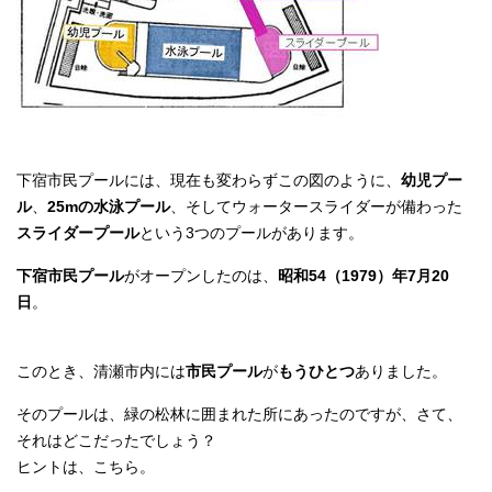
下宿市民プールには、現在も変わらずこの図のように、
幼児プー
ル
、
25mの水泳プール
、そしてウォータースライダーが備わった
スライダープール
という3つのプールがあります。
下宿市民プール
がオープンしたのは、
昭和54（1979）年7月20
日
。
このとき、清瀬市内には
市民プール
が
もうひとつ
ありました。
そのプールは、緑の松林に囲まれた所にあったのですが、さて、
それはどこだったでしょう？
ヒントは、こちら。