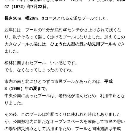
47（1972）年7月22日
。
長さ50m
、
幅20m
。
9コース
とれる立派なプールでした。
翌年には、プールの半分が底約40センチかさ上げされて浅くな
り、親子そろって楽しく泳げるプールになりました。加えてこの
大きなプールの脇には、
ひょうたん型の浅い幼児用プール
もでき
ました。
松林に囲まれたプール、いい感じです。
でも、なくなってしまったのですね。
市内の南と北にひとつずつ市民プールがあったのは、
平成
8（1996）年の夏まで
。
中央公園にあったプールは、老朽化が進んだため、利用中止とな
りました。
その後、このプールは堆肥づくりに使われた時代もありました
が、公園敷地内に新たなオープンスペースを確保して市民の憩い
の場や防災拠点として活用するため、プールと関連施設は平成