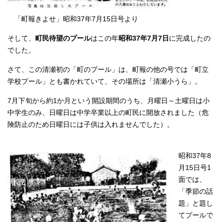
「町報きよせ」昭和37年7月15日号より
そして、
町民待望のプール
はこの年
昭和37年7月7日
に完成したの
でした。
さて、この清瀬初の「町のプール」は、町報の他の号では「町立
学校プール」とも書かれていて、その場所は「清瀬小うら」。
7月下旬から約1か月という開設期間のうち、月曜日～土曜日は小
中学生のみ、日曜日は中学卒業以上の町民に開放されました（危
険防止のため日曜日には子供は入れませんでした）。
昭和37年8
月15日号1
面では、
「季節の話
題」と題し
てプールで