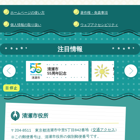
ホームページの使い方
著作権・免責事項
個人情報の取り扱い
ウェブアクセシビリティ
注目情報
清瀬市
魅力発信！
55周年記念
きよせのーと。
清瀬市役所
）
交通アクセス
〒204-8511 東京都清瀬市中里5丁目842番地（
※この郵便番号は、清瀬市役所の個別郵便番号です。