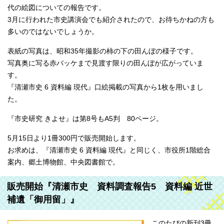
代の絵図についての報告です。
3月に行われた市史講演会でも紹介されたので、お待ちかねの方も
多いのではないでしょうか。
表紙の写真は、昭和35年撮影の柿の下の田んぼの様子です。
写真奥に写る赤バッケまで見渡す限りの田んぼが広がっていま
す。
『清瀬市史 6 資料編 現代』口絵掲載の写真から1枚を用いまし
た。
『市史研究 きよせ』は第8号もA5判 80ページ。
5月15日より1冊300円で販売開始します。
お求めは、『清瀬市史 6 資料編 現代』と同じく、市役所1階総合
案内、郷土博物館、中央図書館で。
販売開始『清瀬市史 資料調査報告5 資料編 近世
補遺「御用留」』
このたびの新刊3冊