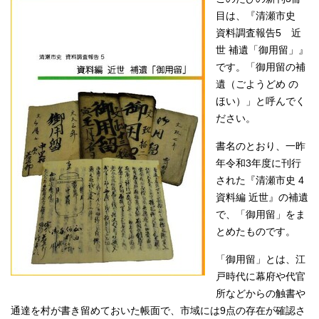
目は、『清瀬市史
資料調査報告5 近
世 補遺「御用留」』
です。「御用留の補
遺（ごようどめ の
ほい）」と呼んでく
ださい。
書名のとおり、一昨
年令和3年度に刊行
された『清瀬市史 4
資料編 近世』の補遺
で、「御用留」をま
とめたものです。
「御用留」とは、江
戸時代に幕府や代官
所などからの触書や
通達を村が書き留めておいた帳面で、市域には9点の存在が確認さ