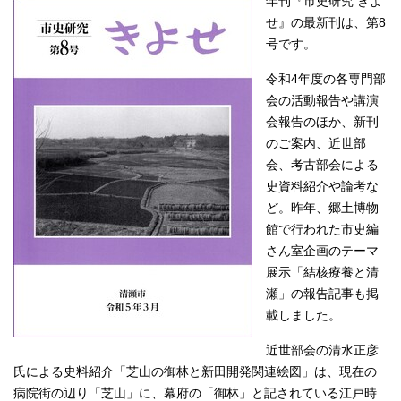
年刊『市史研究 きよ
せ』の最新刊は、第8
号です。
令和4年度の各専門部
会の活動報告や講演
会報告のほか、新刊
のご案内、近世部
会、考古部会による
史資料紹介や論考な
ど。昨年、郷土博物
館で行われた市史編
さん室企画のテーマ
展示「結核療養と清
瀬」の報告記事も掲
載しました。
近世部会の清水正彦
氏による史料紹介「芝山の御林と新田開発関連絵図」は、現在の
病院街の辺り「芝山」に、幕府の「御林」と記されている江戸時