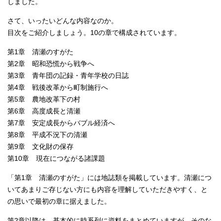
しました。
さて、いったいどんな内容なのか。
目次をご紹介しましょう。10の章で構成されています。
第1章 清瀬のすがた
第2章 昭和恐慌から戦争へ
第3章 青年団の記録・青年学校の日誌
第4章 戦後改革から町制施行へ
第5章 農地改革下の村
第6章 高度成長と清瀬
第7章 安定成長からバブル経済へ
第8章 平成不況下の清瀬
第9章 文化財の保存
第10章 現在につながる諸課題
「第1章 清瀬のすがた」には地誌類を掲載しています。清瀬につ
いてあまりご存じない方にも内容を理解していただきやすく、と
の思いで最初の章に据えました。
第2章以降は、基本的に時系列に資料をまとめていますが、そのな