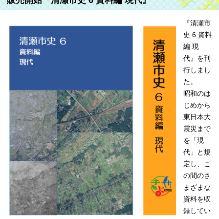
販売開始『清瀬市史 6 資料編 現代』
『清瀬市
史 6 資料
編 現
代』を刊
行しまし
た。
昭和のは
じめから
東日本大
震災まで
を「現
代」と規
定し、こ
の間のさ
まざまな
資料を収
録してい