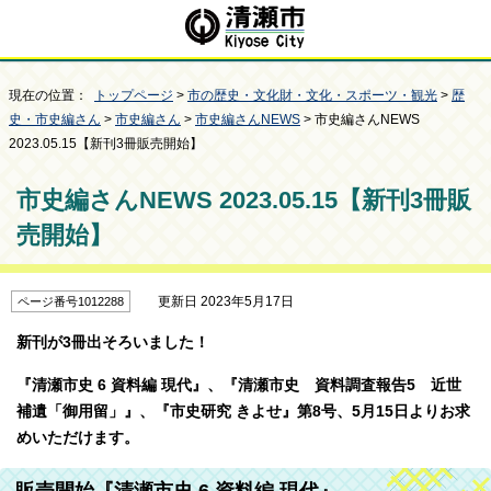
現在の位置：
トップページ
>
市の歴史・文化財・文化・スポーツ・観光
>
歴
史・市史編さん
>
市史編さん
>
市史編さんNEWS
> 市史編さんNEWS
2023.05.15【新刊3冊販売開始】
市史編さんNEWS 2023.05.15【新刊3冊販
売開始】
更新日 2023年5月17日
ページ番号1012288
新刊が3冊出そろいました！
『清瀬市史 6 資料編 現代』、『清瀬市史 資料調査報告5 近世
補遺「御用留」』、『市史研究 きよせ』第8号、5月15日よりお求
めいただけます。