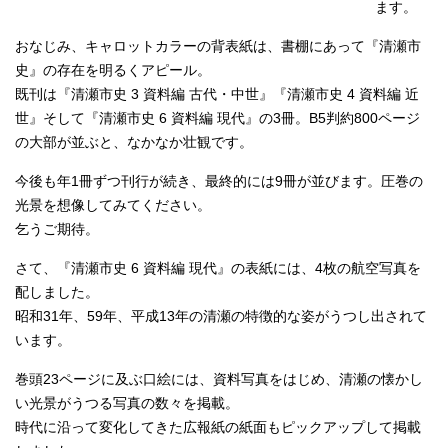
ます。
おなじみ、キャロットカラーの背表紙は、書棚にあって『清瀬市
史』の存在を明るくアピール。
既刊は『清瀬市史 3 資料編 古代・中世』『清瀬市史 4 資料編 近
世』そして『清瀬市史 6 資料編 現代』の3冊。B5判約800ページ
の大部が並ぶと、なかなか壮観です。
今後も年1冊ずつ刊行が続き、最終的には9冊が並びます。圧巻の
光景を想像してみてください。
乞うご期待。
さて、『清瀬市史 6 資料編 現代』の表紙には、4枚の航空写真を
配しました。
昭和31年、59年、平成13年の清瀬の特徴的な姿がうつし出されて
います。
巻頭23ページに及ぶ口絵には、資料写真をはじめ、清瀬の懐かし
い光景がうつる写真の数々を掲載。
時代に沿って変化してきた広報紙の紙面もピックアップして掲載