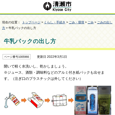
現在の位置：
トップページ
>
くらし・手続き
>
ごみ・環境
>
ごみ
>
ごみの出し
方
> 牛乳パックの出し方
牛乳パックの出し方
更新日 2022年3月1日
ページ番号1005966
開いて軽く水洗いし、乾かしましょう。
※ジュース、酒類・調味料などのアルミ付き紙パックも出せま
す。（注ぎ口のプラスチックは外してください）