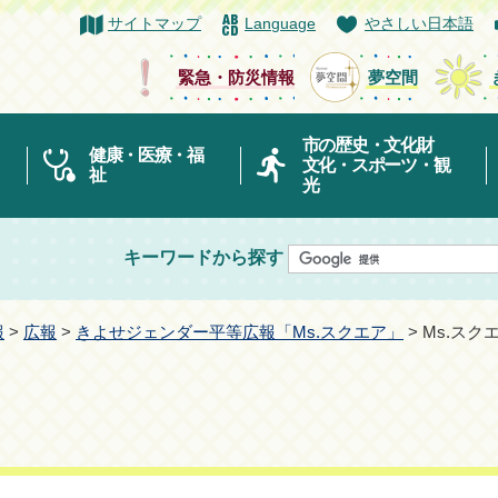
サイトマップ
Language
やさしい日本語
緊急・防災情報
夢空間
市の歴史・文化財
健康・医療・福
文化・スポーツ・観
祉
光
キーワードから探す
報
>
広報
>
きよせジェンダー平等広報「Ms.スクエア」
> Ms.スク