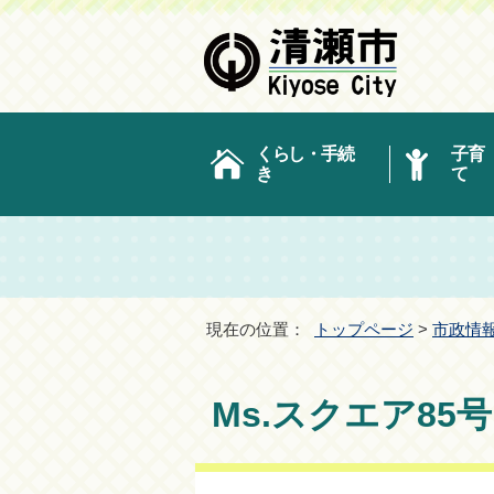
くらし・手続
子育
き
て
現在の位置：
トップページ
>
市政情
Ms.スクエア85号