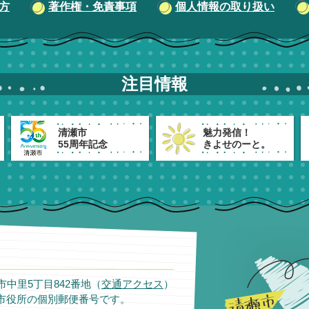
方
著作権・免責事項
個人情報の取り扱い
注目情報
清瀬市
魅力発信！
55周年記念
きよせのーと。
瀬市中里5丁目842番地（
交通アクセス
）
市役所の個別郵便番号です。