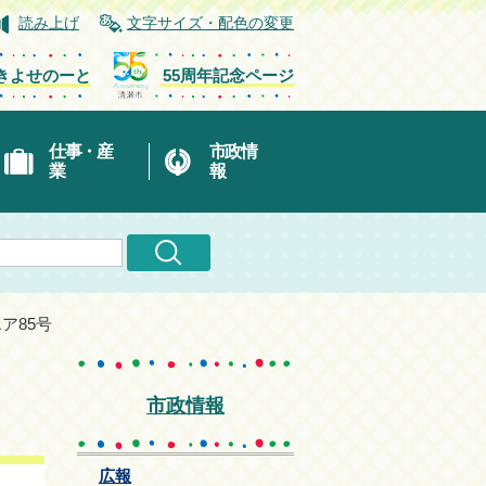
読み上げ
文字サイズ・配色の変更
きよせのーと
55周年記念ページ
仕事・産
市政情
業
報
エア85号
市政情報
広報