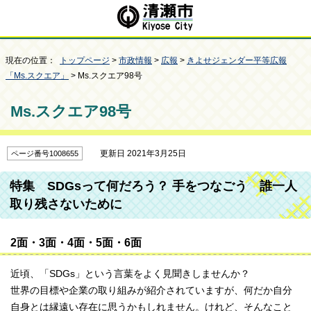
現在の位置：
トップページ
>
市政情報
>
広報
>
きよせジェンダー平等広報
「Ms.スクエア」
> Ms.スクエア98号
Ms.スクエア98号
更新日 2021年3月25日
ページ番号1008655
特集 SDGsって何だろう？ 手をつなごう 誰一人
取り残さないために
2面・3面・4面・5面・6面
近頃、「SDGs」という言葉をよく見聞きしませんか？
世界の目標や企業の取り組みが紹介されていますが、何だか自分
自身とは縁遠い存在に思うかもしれません。けれど、そんなこと