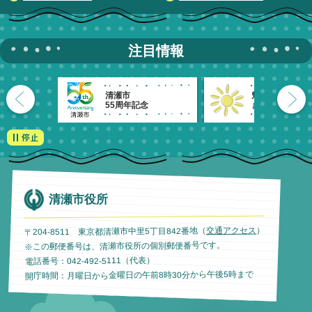
注目情報
清瀬市
魅力発信！
55周年記念
きよせのーと。
清瀬市役所
）
交通アクセス
〒204-8511 東京都清瀬市中里5丁目842番地（
※この郵便番号は、清瀬市役所の個別郵便番号です。
電話番号：042-492-5111（代表）
開庁時間：月曜日から金曜日の午前8時30分から午後5時まで