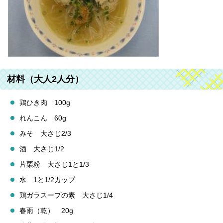
材料（大人2人分）
鶏ひき肉 100g
れんこん 60g
みそ 大さじ2/3
酒 大さじ1/2
片栗粉 大さじ1と1/3
水 1と1/2カップ
鶏ガラスープの素 大さじ1/4
春雨（乾） 20g