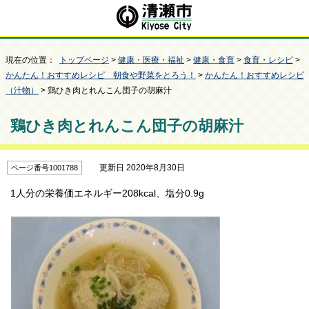
現在の位置：
トップページ
>
健康・医療・福祉
>
健康・食育
>
食育・レシピ
>
かんたん！おすすめレシピ 朝食や野菜をとろう！
>
かんたん！おすすめレシピ
（汁物）
> 鶏ひき肉とれんこん団子の胡麻汁
鶏ひき肉とれんこん団子の胡麻汁
更新日 2020年8月30日
ページ番号1001788
1人分の栄養価エネルギー208kcal、塩分0.9g