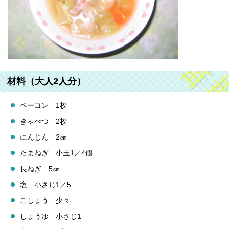
材料（大人2人分）
ベーコン 1枚
きゃべつ 2枚
にんじん 2㎝
たまねぎ 小玉1／4個
長ねぎ 5㎝
塩 小さじ1／5
こしょう 少々
しょうゆ 小さじ1