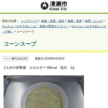
現在の位置：
トップページ
>
健康・医療・福祉
>
健康・食育
>
食育・レシピ
>
かんたん！おすすめレシピ 朝食や野菜をとろう！
>
かんたん！おすすめレシピ
（汁物）
> コーンスープ
コーンスープ
更新日 2020年8月30日
ページ番号1001790
1人分の栄養価 エネルギー 86kcal 塩分 1g