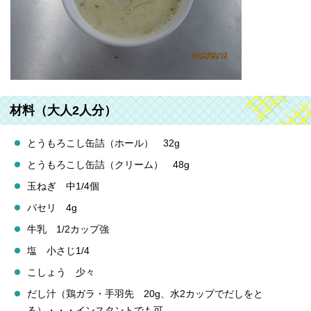
材料（大人2人分）
とうもろこし缶詰（ホール） 32g
とうもろこし缶詰（クリーム） 48g
玉ねぎ 中1/4個
パセリ 4g
牛乳 1/2カップ強
塩 小さじ1/4
こしょう 少々
だし汁（鶏ガラ・手羽先 20g、水2カップでだしをと
る）・・・インスタントでも可