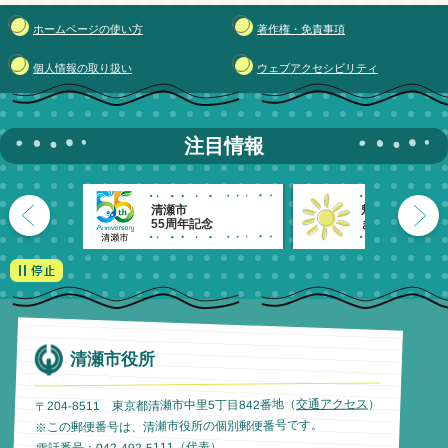
ホームページの使い方
著作権・免責事項
個人情報の取り扱い
ウェブアクセシビリティ
注目情報
清瀬市
魅力発信！
55周年記念
きよせのーと。
清瀬市役所
）
交通アクセス
〒204-8511 東京都清瀬市中里5丁目842番地（
※この郵便番号は、清瀬市役所の個別郵便番号です。
電話番号：042-492-5111（代表）