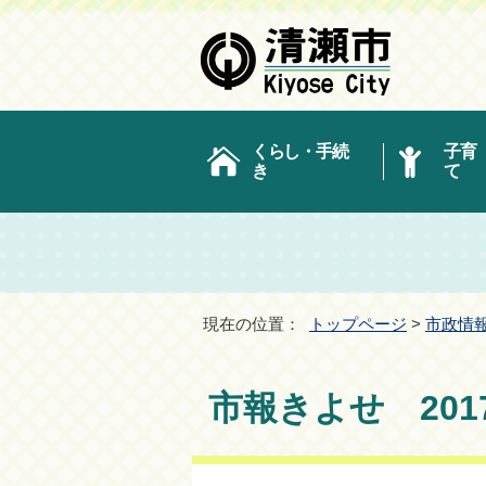
くらし・手続
子育
き
て
現在の位置：
トップページ
>
市政情
市報きよせ 201