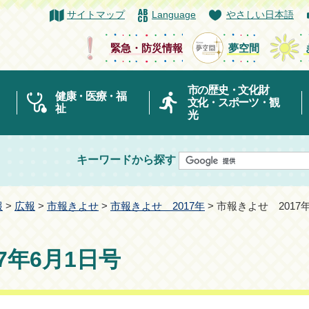
サイトマップ
Language
やさしい日本語
緊急・防災情報
夢空間
市の歴史・文化財
健康・医療・福
文化・スポーツ・観
祉
光
キーワードから探す
報
>
広報
>
市報きよせ
>
市報きよせ 2017年
> 市報きよせ 2017
7年6月1日号