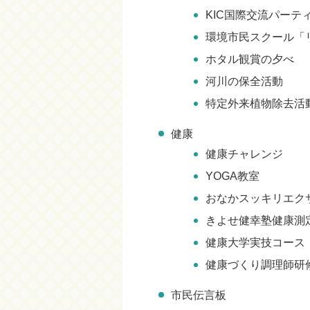
KIC国際交流パーテ
環境市民スクール「
ホタル観賞の夕べ
河川の保全活動
特定外来植物除去活
健康
健康チャレンジ
YOGA教室
おなかスッキリエク
きよせ健幸塾健康測
健康大学実技コース
健康づくり調理師研
市民伝言板