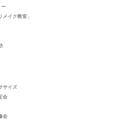
ィー
リメイク教室」
動
ササイズ
定会
修会