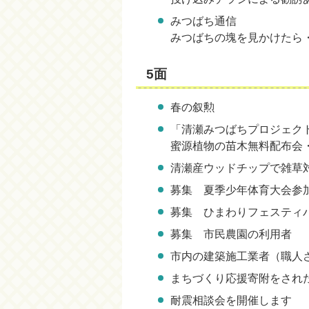
みつばち通信
みつばちの塊を見かけたら
5面
春の叙勲
「清瀬みつばちプロジェク
蜜源植物の苗木無料配布会
清瀬産ウッドチップで雑草
募集 夏季少年体育大会参
募集 ひまわりフェスティ
募集 市民農園の利用者
市内の建築施工業者（職人
まちづくり応援寄附をされ
耐震相談会を開催します