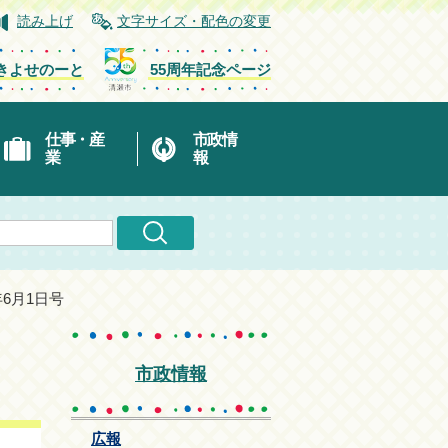
読み上げ
文字サイズ・配色の変更
きよせのーと
55周年記念ページ
仕事・産
市政情
業
報
年6月1日号
市政情報
広報