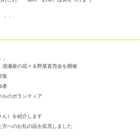
・・・
ト」
・清瀬産の花々＆野菜直売会を開催
対策
加者
バルのボランティア
さん）を紹介します
た方へのお礼の品を拡充しました