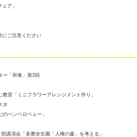
フェア」
欺にご注意ください
ター「和食」第3回
む教室「ミニフラワーアレンジメント作り」
スタ
だのペンペロペェー」
語り部講演会「多磨全生園「人権の森」を考える」